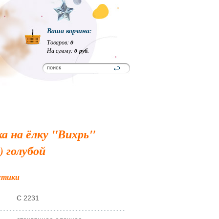
Ваша корзина:
Товаров:
0
На сумму:
0 руб.
а на ёлку "Вихрь"
) голубой
стики
С 2231