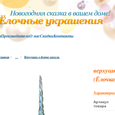
а
Производители
О нас
Скидки
Контакты
лавная
/
…
/
Верхушки в форме шпиля.
верхушк
(Ёлочка
Характери
Артикул
товара