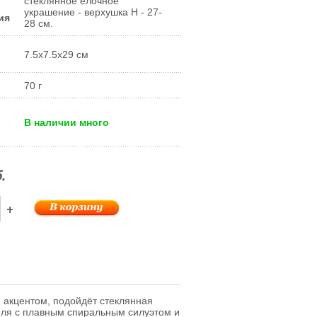
стеклянное елочное
украшение - верхушка Н - 27-
ия
28 см.
7.5x7.5x29 см
70 г
В наличии много
.
+
м акцентом, подойдёт стеклянная
иля с плавным спиральным силуэтом и