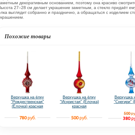
заметным декоративным основанием, поэтому она красиво смотритс
Высота 27–28 см делает украшение заметным, а стекло придаёт ем
ёлка выглядит собранно и празднично, а обращаться с изделием ст
украшением.
Похожие товары
Верхушка на ёлку
Верхушка на ёлку
Верхушка 
"Рождественская"
"Искристая" (Ёлочка)
"Снегири" (
(Ёлочка) красная
красная
500
ру
780
руб.
500
руб.
380
ру