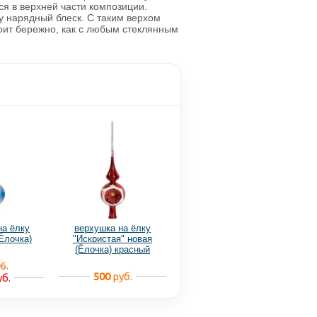
я в верхней части композиции.
у нарядный блеск. С таким верхом
оит бережно, как с любым стеклянным
на ёлку
верхушка на ёлку
Ёлочка)
"Искристая" новая
(Ёлочка) красный
б.
500
руб.
б.