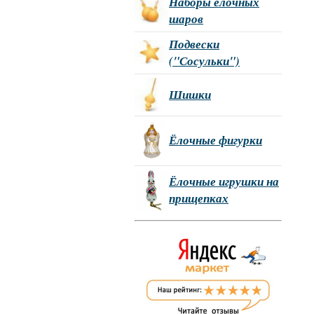
Наборы ёлочных
шаров
Подвески
("Сосульки")
Шишки
Ёлочные фигурки
Ёлочные игрушки на
прищепках