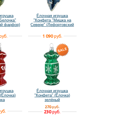
игрушка
Ёлочная игрушка
Белочка"
"Конфета "Мишка на
ий фарфор)
Севере" (Лефортовский
фарфор)
руб.
1 090
руб.
игрушка
Ёлочная игрушка
(Ёлочка)
"Конфета" (Ёлочка)
чка
зелёный
270
руб.
уб.
230
руб.