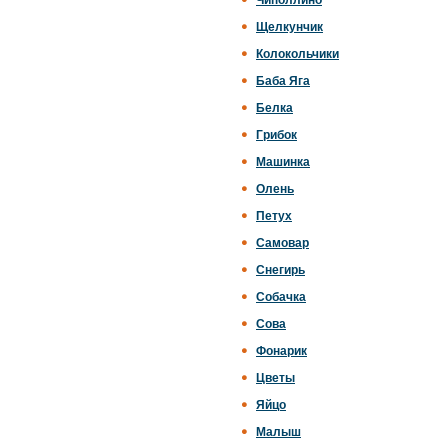
Чиполлино
Щелкунчик
Колокольчики
Баба Яга
Белка
Грибок
Машинка
Олень
Петух
Самовар
Снегирь
Собачка
Сова
Фонарик
Цветы
Яйцо
Малыш