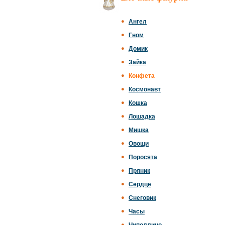
Ангел
Гном
Домик
Зайка
Конфета
Космонавт
Кошка
Лошадка
Мишка
Овощи
Поросята
Пряник
Сердце
Снеговик
Часы