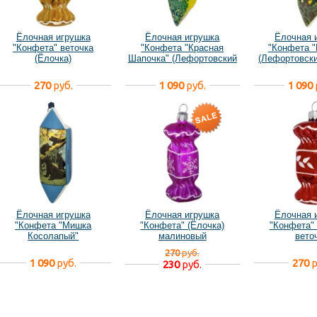
Ёлочная игрушка
Ёлочная игрушка
Ёлочная 
"Конфета" веточка
"Конфета "Красная
"Конфета "
(Ёлочка)
Шапочка" (Лефортовский
(Лефортовск
фарфор)
270
руб.
1 090
руб.
1 090
Ёлочная игрушка
Ёлочная игрушка
Ёлочная 
"Конфета "Мишка
"Конфета" (Ёлочка)
"Конфета" 
Косолапый"
малиновый
вето
(Лефортовский фарфор)
270
руб.
1 090
руб.
270
р
230
руб.