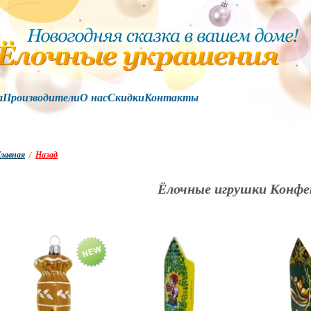
а
Производители
О нас
Скидки
Контакты
лавная
/
Назад
Ёлочные игрушки Конф