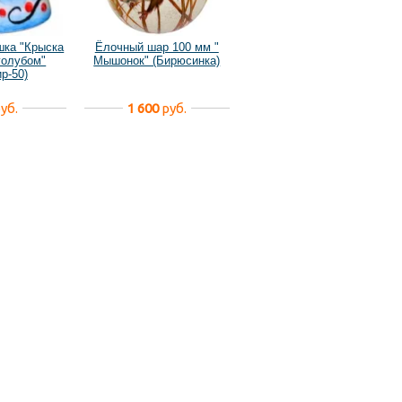
шка "Крыска
Ёлочный шар 100 мм "
голубом"
Мышонок" (Бирюсинка)
р-50)
уб.
1 600
руб.