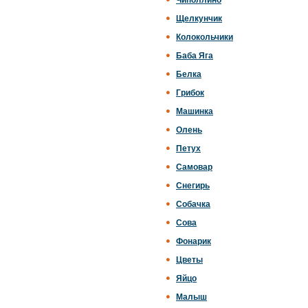
Чиполлино
Щелкунчик
Колокольчики
Баба Яга
Белка
Грибок
Машинка
Олень
Петух
Самовар
Снегирь
Собачка
Сова
Фонарик
Цветы
Яйцо
Малыш