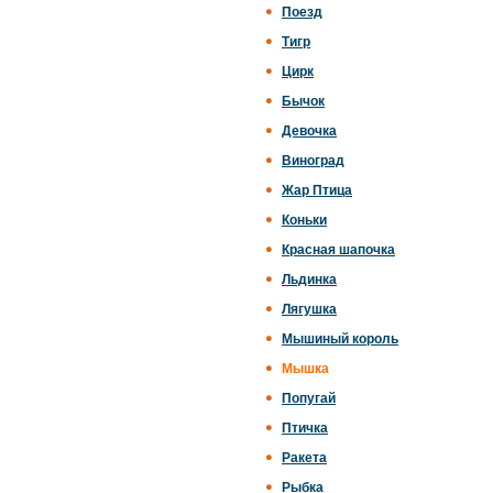
Поезд
Тигр
Цирк
Бычок
Девочка
Виноград
Жар Птица
Коньки
Красная шапочка
Льдинка
Лягушка
Мышиный король
Мышка
Попугай
Птичка
Ракета
Рыбка