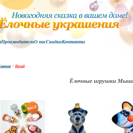
а
Производители
О нас
Скидки
Контакты
лавная
/
Назад
Ёлочные игрушки Мыш