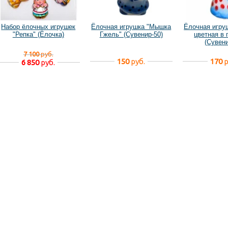
Набор ёлочных игрушек
Ёлочная игрушка "Мышка
Ёлочная игру
"Репка" (Ёлочка)
Гжель" (Сувенир-50)
цветная в 
(Сувени
7 100
руб.
150
руб.
170
р
6 850
руб.