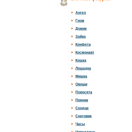
Ангел
Гном
Домик
Зайка
Конфета
Космонавт
Кошка
Лошадка
Мишка
Овощи
Поросята
Пряник
Сердце
Снеговик
Часы