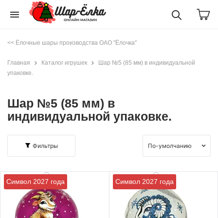
menu
<< Ёлочные шары производства ОАО "Ёлочка"
Главная
Каталог игрушек
Шар №5 (85 мм) в индивидуальной
упаковке.
Шар №5 (85 мм) в
индивидуальной упаковке.
Фильтры
Символ 2027 года
Символ 2027 года