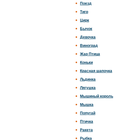
Поезд
Тигр
Цирк
Бычок
Девочка
Виноград
Жар Птица
Коньки
Красная шапочка
Льдинка
Лягушка
Мышиный король
Мышка
Попугай
Птичка
Ракета
Рыбка