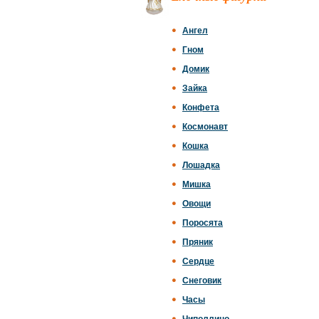
Ангел
Гном
Домик
Зайка
Конфета
Космонавт
Кошка
Лошадка
Мишка
Овощи
Поросята
Пряник
Сердце
Снеговик
Часы