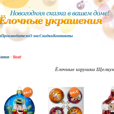
а
Производители
О нас
Скидки
Контакты
лавная
/
Назад
Ёлочные игрушки Щелку