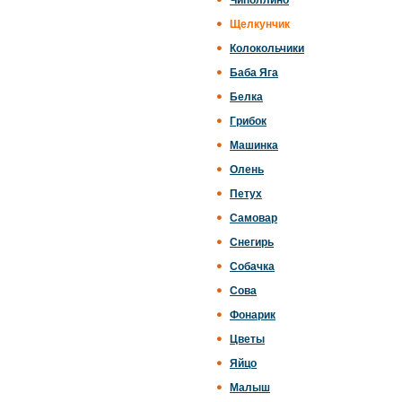
Чиполлино
Щелкунчик
Колокольчики
Баба Яга
Белка
Грибок
Машинка
Олень
Петух
Самовар
Снегирь
Собачка
Сова
Фонарик
Цветы
Яйцо
Малыш