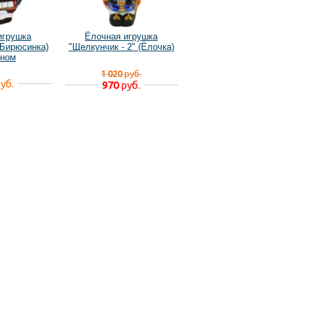
игрушка
Ёлочная игрушка
(Бирюсинка)
"Щелкунчик - 2" (Ёлочка)
сном
1 020
руб.
уб.
970
руб.