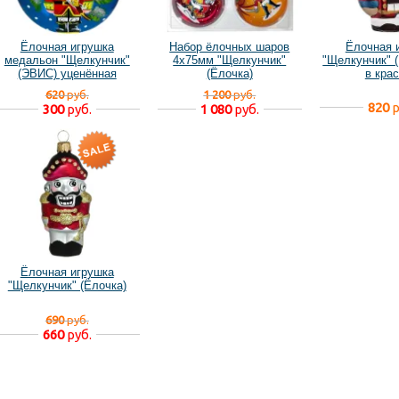
Ёлочная игрушка
Набор ёлочных шаров
Ёлочная 
медальон "Щелкунчик"
4х75мм "Щелкунчик"
"Щелкунчик" 
(ЭВИС) уценённая
(Ёлочка)
в кра
620
руб.
1 200
руб.
820
р
300
руб.
1 080
руб.
Ёлочная игрушка
"Щелкунчик" (Ёлочка)
690
руб.
660
руб.