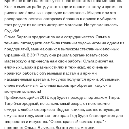
Время не стоит на месте, у всех нас обстоятельства меняются.
Кто-то сменил работу, у кого-то дети пошли в школу и время на
рисование ёлочных шаров уже не осталось. Мы решили что
распродаем остатки авторских ёлочных шариков и убираем
этот раздел из нашего интернет магазина. Но тут вмешалась
Судьба!
Ольга Бартош предложила нам сотрудничество. Ольга в
течении пятнадцати лет была главным художником на одном из
предприятий, занимающихся выпуском стеклянных ёлочных
украшений. В 2017 году она решила организовать свою
мастерскую и принесла нам свои работы. Ольга рисует на
ёлочных шарах в разных стилях и техниках, но очень ей
нравится работа с объёмными пастами и яркими
насыщенными цветами. Рисунок получатся яркий, объёмный,
очень необычный. Ёлочный шарик приобретает какую-то
монументальность!
Приближающийся 2022 год будет проходть под знаком Тигра.
Тигр благородный, но вспыльчивый зверь, от него можно
ожидать любых сюрпризов. Водная стихия, соответствующая
ему в этом году, смягчает его нрав. Год будет благоприятен для
творчества и искусства. "Очень красвый символ года" -
повторяет Ольга. Я думаю, Вы это уже заметили.