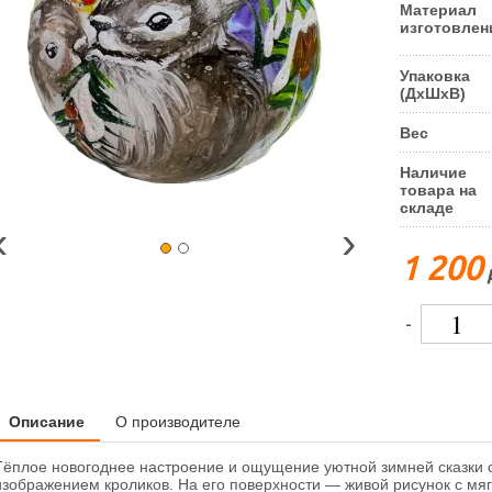
Материал
изготовлен
Упаковка
(ДxШxВ)
Вес
Наличие
товара на
складе
‹
›
1 200
-
Описание
О производителе
Тёплое новогоднее настроение и ощущение уютной зимней сказки с
изображением кроликов. На его поверхности — живой рисунок с мя