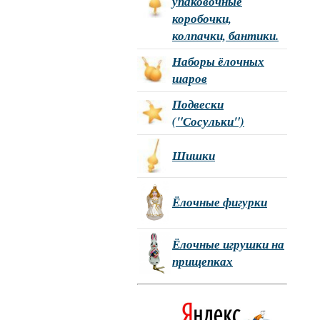
упаковочные
коробочки,
колпачки, бантики.
Наборы ёлочных
шаров
Подвески
("Сосульки")
Шишки
Ёлочные фигурки
Ёлочные игрушки на
прищепках