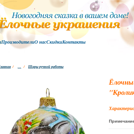
а
Производители
О нас
Скидки
Контакты
лавная
/
…
/
Шары ручной работы
Ёлочны
"Кроли
Характери
Примечани