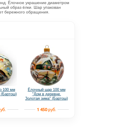
лянд. Ёлочное украшение диаметром
ьный образ ёлки. Шар упакован
ует бережного обращения.
р 100 мм
Ёлочный шар 100 мм
 (Бартош)
"Дом в деревне.
Золотая зима" (Бартош)
уб.
1 450
руб.