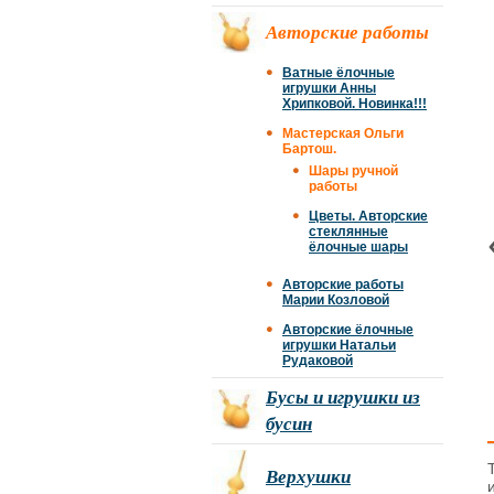
Авторские работы
Ватные ёлочные
игрушки Анны
Хрипковой. Новинка!!!
Мастерская Ольги
Бартош.
Шары ручной
работы
Цветы. Авторские
стеклянные
ёлочные шары
Авторские работы
Марии Козловой
Авторские ёлочные
игрушки Натальи
Рудаковой
Бусы и игрушки из
бусин
Верхушки