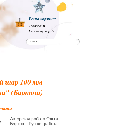
Ваша корзина:
Товаров:
0
На сумму:
0 руб.
й шар 100 мм
ки" (Бартош)
стики
Авторская работа Ольги
е
Бартош . Ручная работа