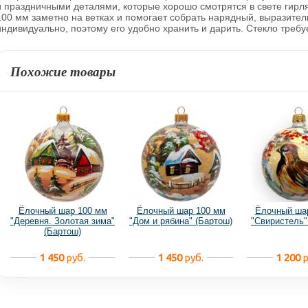
и праздничными деталями, которые хорошо смотрятся в свете гир
100 мм заметно на ветках и помогает собрать нарядный, выразител
индивидуально, поэтому его удобно хранить и дарить. Стекло треб
Похожие товары
Ёлочный шар 100 мм
Ёлочный шар 100 мм
Ёлочный ша
"Деревня. Золотая зима"
"Дом и рябина" (Бартош)
"Свиристель"
(Бартош)
1 450
руб.
1 450
руб.
1 200
р