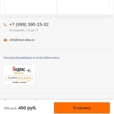
+7 (499) 390-15-32
по будням, с 9 до 17
info@shar-elka.ru
Каталог
Архив
Заказ и оплата
Контакты
Полная версия сайта
© 2010 – 2026 «Шар-Ёлка», Все права защищены
450 руб.
В корзину
500 руб.