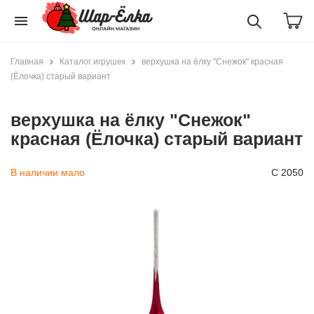
menu
Главная
Каталог игрушек
верхушка на ёлку "Снежок" красная
(Ёлочка) старый вариант
верхушка на ёлку "Снежок"
красная (Ёлочка) старый вариант
В наличии мало
С 2050