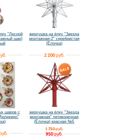
лку "Лесной
верхушка на ёлку "Звезда
тажный шар)
монтажная-2" серебристая
ный
(Ёлочка)
уб.
2 200
руб.
ых шаров с
верхушка на ёлку "Звезда
Арлекино"
монтажная" пятиконечная
ка)
(Ёлочка) красная №5
уценённая
1 750
руб.
руб.
950
руб.