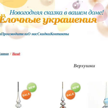
а
Производители
О нас
Скидки
Контакты
лавная
/
Назад
Верхушки