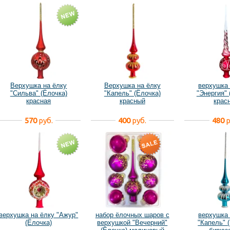
Верхушка на ёлку
Верхушка на ёлку
верхушка 
"Сильва" (Ёлочка)
"Капель" (Ёлочка)
"Энергия" 
красная
красный
крас
570
руб.
400
руб.
480
р
верхушка на ёлку "Ажур"
набор ёлочных шаров с
верхушка 
(Ёлочка)
верхушкой "Вечерний"
"Капель" 