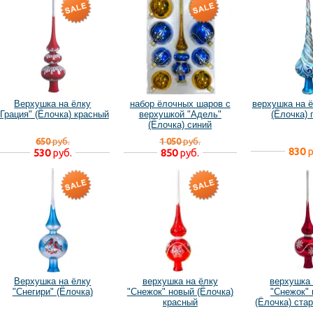
Верхушка на ёлку
набор ёлочных шаров с
верхушка на ё
"Грация" (Ёлочка) красный
верхушкой "Адель"
(Ёлочка) 
(Ёлочка) синий
650
руб.
1 050
руб.
830
р
530
руб.
850
руб.
Верхушка на ёлку
верхушка на ёлку
верхушка 
"Снегири" (Ёлочка)
"Снежок" новый (Ёлочка)
"Снежок" 
красный
(Ёлочка) ста