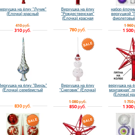
верхушка на ёлку "Лучик"
Верхушка на ёлку
набор ёлочн
(Ёлочка) красный
"Рождественская"
верхушкой "
(Ёлочка) красная
фиолетовый
410
руб.
1 960
780
руб.
310
руб.
1 500
Верхушка на ёлку "Вихрь"
Верхушка на ёлку
верхушка на ё
(Ёлочка) серебристый
"Снеговик" (Ёлочка)
монтажная" п
(Ёлочка) к
уценё
1 080
руб.
1 750
830
руб.
850
руб.
1 300