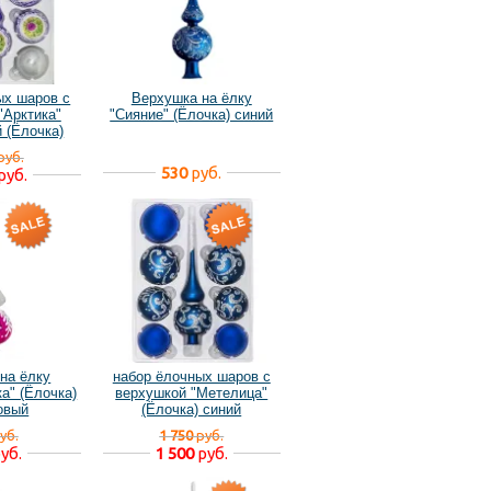
ых шаров с
Верхушка на ёлку
"Арктика"
"Сияние" (Ёлочка) синий
 (Ёлочка)
руб.
530
руб.
руб.
на ёлку
набор ёлочных шаров с
а" (Ёлочка)
верхушкой "Метелица"
овый
(Ёлочка) синий
уб.
1 750
руб.
уб.
1 500
руб.