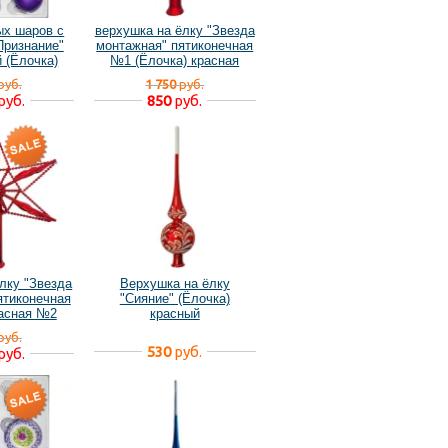
ых шаров с
верхушка на ёлку "Звезда
Признание"
монтажная" пятиконечная
 (Ёлочка)
№1 (Ёлочка) красная
уценённая
руб.
1 750
руб.
руб.
850
руб.
лку "Звезда
Верхушка на ёлку
ятиконечная
"Сияние" (Ёлочка)
расная №2
красный
нная
руб.
530
руб.
руб.