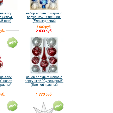
на ёлку
набор ёлочных шаров с
а белом"
верхушкой "Утренний"
ый шар)
(Ёлочка) синий
3 000
руб.
уб.
2 400
руб.
на ёлку
набор ёлочных шаров с
я" новая
верхушкой "Сувенирный"
красный
(Ёлочка) красный
уб.
1 770
руб.