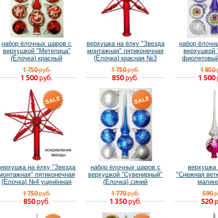
набор ёлочных шаров с
верхушка на ёлку "Звезда
набор ёлочн
верхушкой "Метелица"
монтажная" пятиконечная
верхушкой 
(Ёлочка) красный
(Ёлочка) красная №3
фиолетовый
уценённая
1 750
руб.
1 750
руб.
1 850
1 500
руб.
850
руб.
1 500
верхушка на ёлку "Звезда
набор ёлочных шаров с
верхушка 
монтажная" пятиконечная
верхушкой "Сувенирный"
"Снежная ветк
(Ёлочка) №4 уценённая
(Ёлочка) синий
малин
1 750
руб.
1 770
руб.
590
р
850
руб.
1 350
руб.
520
р