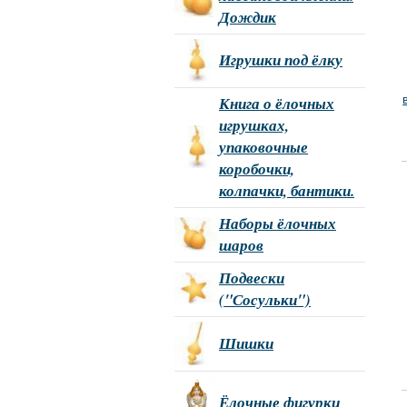
Дождик
Игрушки под ёлку
Книга о ёлочных
игрушках,
упаковочные
коробочки,
колпачки, бантики.
Наборы ёлочных
шаров
Подвески
("Сосульки")
Шишки
Ёлочные фигурки