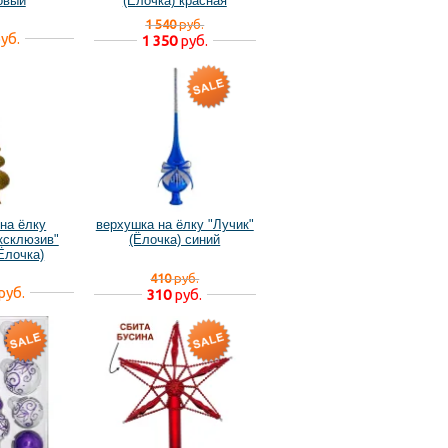
овый
(Ёлочка) красная
1 540
руб.
уб.
1 350
руб.
на ёлку
верхушка на ёлку "Лучик"
ксклюзив"
(Ёлочка) синий
Ёлочка)
410
руб.
руб.
310
руб.