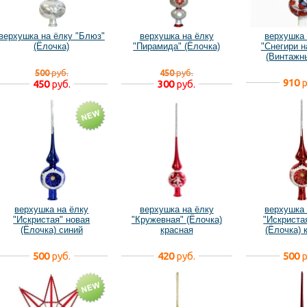
верхушка на ёлку "Блюз"
верхушка на ёлку
верхушка 
(Ёлочка)
"Пирамида" (Ёлочка)
"Снегири н
(Винтажн
500
руб.
450
руб.
910
р
450
руб.
300
руб.
верхушка на ёлку
верхушка на ёлку
верхушка 
"Искристая" новая
"Кружевная" (Ёлочка)
"Искриста
(Ёлочка) синий
красная
(Ёлочка) 
500
руб.
420
руб.
500
р