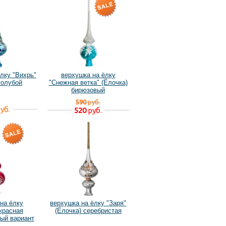
лку "Вихрь"
верхушка на ёлку
голубой
"Снежная ветка" (Ёлочка)
бирюзовый
590
руб.
уб.
520
руб.
на ёлку
верхушка на ёлку "Заря"
красная
(Ёлочка) серебристая
рый вариант