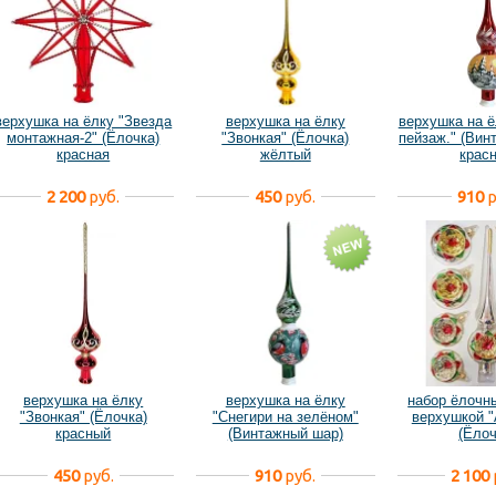
верхушка на ёлку "Звезда
верхушка на ёлку
верхушка на ё
монтажная-2" (Ёлочка)
"Звонкая" (Ёлочка)
пейзаж." (Вин
красная
жёлтый
крас
2 200
руб.
450
руб.
910
р
верхушка на ёлку
верхушка на ёлку
набор ёлочн
"Звонкая" (Ёлочка)
"Снегири на зелёном"
верхушкой "
красный
(Винтажный шар)
(Ёлоч
450
руб.
910
руб.
2 100