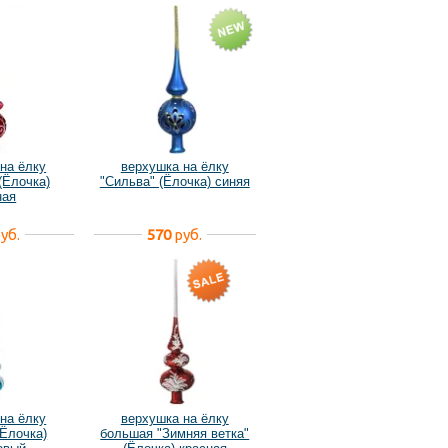
на ёлку
верхушка на ёлку
(Ёлочка)
"Сильва" (Ёлочка) синяя
ная
уб.
570
руб.
на ёлку
верхушка на ёлку
(Ёлочка)
большая "Зимняя ветка"