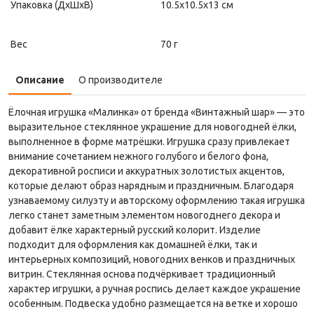
Упаковка (ДxШxВ)
10.5x10.5x13 см
Вес
70 г
Описание
О производителе
Ёлочная игрушка «Малинка» от бренда «Винтажный шар» — это
выразительное стеклянное украшение для новогодней ёлки,
выполненное в форме матрёшки. Игрушка сразу привлекает
внимание сочетанием нежного голубого и белого фона,
декоративной росписи и аккуратных золотистых акцентов,
которые делают образ нарядным и праздничным. Благодаря
узнаваемому силуэту и авторскому оформлению такая игрушка
легко станет заметным элементом новогоднего декора и
добавит ёлке характерный русский колорит. Изделие
подходит для оформления как домашней ёлки, так и
интерьерных композиций, новогодних венков и праздничных
витрин. Стеклянная основа подчёркивает традиционный
характер игрушки, а ручная роспись делает каждое украшение
особенным. Подвеска удобно размещается на ветке и хорошо