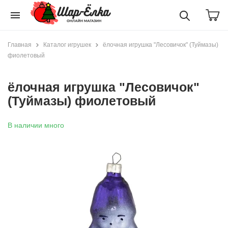
menu
Главная
Каталог игрушек
ёлочная игрушка "Лесовичок" (Туймазы)
фиолетовый
ёлочная игрушка "Лесовичок"
(Туймазы) фиолетовый
В наличии много