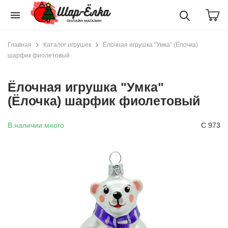
menu
Главная
Каталог игрушек
Ёлочная игрушка "Умка" (Ёлочка)
шарфик фиолетовый
Ёлочная игрушка "Умка"
(Ёлочка) шарфик фиолетовый
В наличии много
С 973