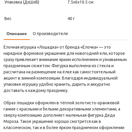
Упаковка (ДxШxВ)
7.5x6x10.5 см
Вес
40 г
Описание
О производителе
Ёлочная игрушка «Лошадка» от бренда «Ёлочка» — это
нарядное формовое украшение для новогодней ели, которое
сразу привлекает внимание ярким исполнением и узнаваемым
праздничным сюжетом. Фигурка выполнена из стекла и
рассчитана на размещение на ёлке как самостоятельный
акцент в зимней композиции. Благодаря индивидуальной
упаковке игрушку удобно хранить, дарить и аккуратно
доставать к каждому празднику.
Образ лошадки оформлен в тёплой золотисто-оранжевой
гамме с красными и белыми декоративными элементами, а
сверху композицию дополняет маленькая фигурка Деда
Мороза. Такое украшение хорошо смотрится как в
классическом, так и в более ярком праздничном оформлении