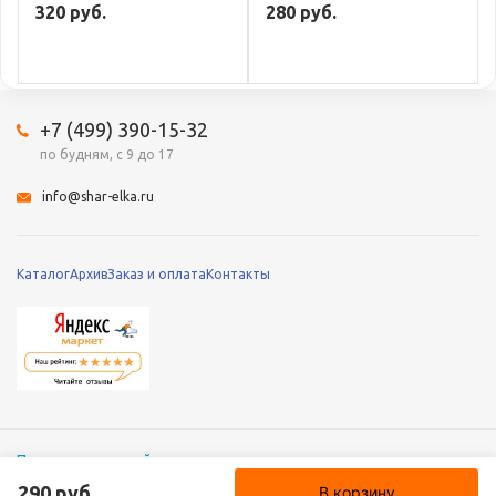
320 руб.
280 руб.
+7 (499) 390-15-32
по будням, с 9 до 17
info@shar-elka.ru
Каталог
Архив
Заказ и оплата
Контакты
Полная версия сайта
© 2010 – 2026 «Шар-Ёлка», Все права защищены
290 руб.
В корзину