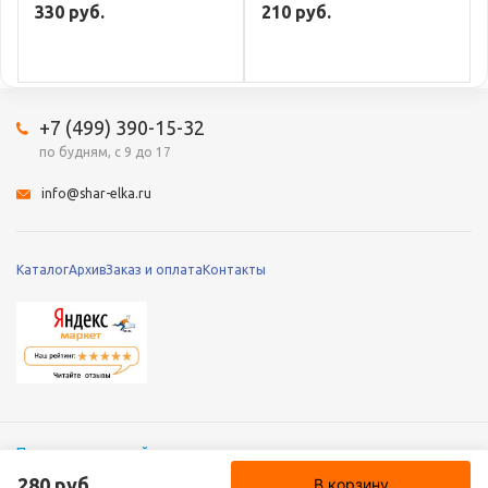
330 руб.
210 руб.
+7 (499) 390-15-32
по будням, с 9 до 17
info@shar-elka.ru
Каталог
Архив
Заказ и оплата
Контакты
Полная версия сайта
© 2010 – 2026 «Шар-Ёлка», Все права защищены
280 руб.
В корзину