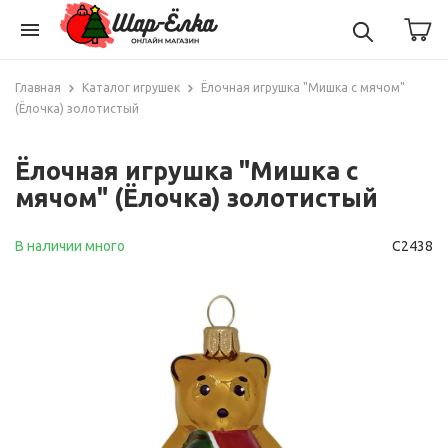
menu
Главная
Каталог игрушек
Ёлочная игрушка "Мишка с мячом"
(Ёлочка) золотистый
Ёлочная игрушка "Мишка с
мячом" (Ёлочка) золотистый
В наличии много
С2438