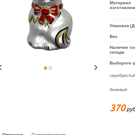
Материал
изготовлен
Упаковка (
Вес
Наличие то
складе
‹
›
Выберите ц
серебристы
бежевый
370
руб
Описание
О производителе