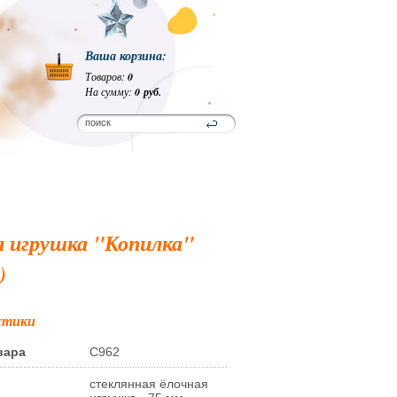
Ваша корзина:
Товаров:
0
На сумму:
0 руб.
я игрушка "Копилка"
)
стики
вара
С962
стеклянная ёлочная