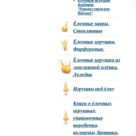
Ёлочные игрушки
фабрики
"Рождественское
Яблоко"
Ёлочные шары.
Стеклянные
Ёлочные игрушки.
Фарфоровые.
Ёлочные игрушки из
лавсановой плёнки.
Дождик
Игрушки под ёлку
Книга о ёлочных
игрушках,
упаковочные
коробочки,
колпачки, бантики.