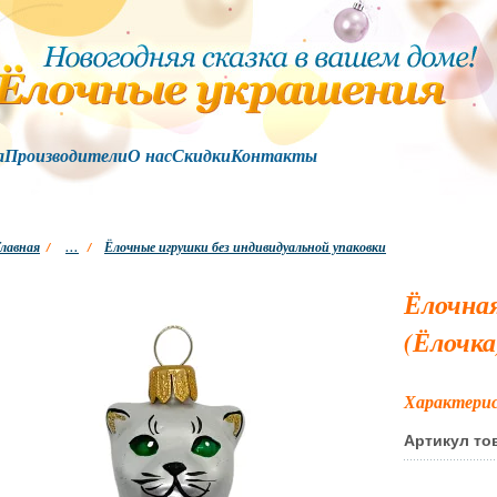
а
Производители
О нас
Скидки
Контакты
лавная
/
…
/
Ёлочные игрушки без индивидуальной упаковки
Ёлочна
(Ёлочка
Характери
Артикул то