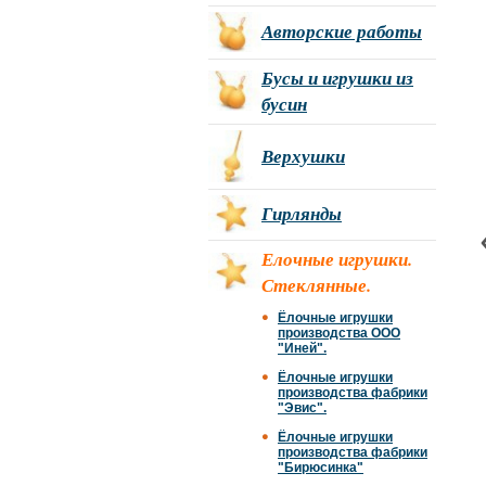
Авторские работы
Бусы и игрушки из
бусин
Верхушки
Гирлянды
Елочные игрушки.
Стеклянные.
Ёлочные игрушки
производства ООО
"Иней".
Ёлочные игрушки
производства фабрики
"Эвис".
Ёлочные игрушки
производства фабрики
"Бирюсинка"