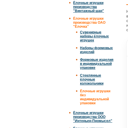
Ёлочные игрушки
производства
"Винтажный шар"
Ёлочные игрушки
производства ОАО
"Ёлочка"
Сувенирные
наборы ёлочных
игрушек
Наборы формовых
изделий
Формовые изделия
в индивидуальной
упаковке
Стеклянные
ёлочные
колокольчики
Ёлочные игрушки
без
индивидуальной
упаковки
Ёлочные игрушки
производства ООО
"Интерьер-Промысел"