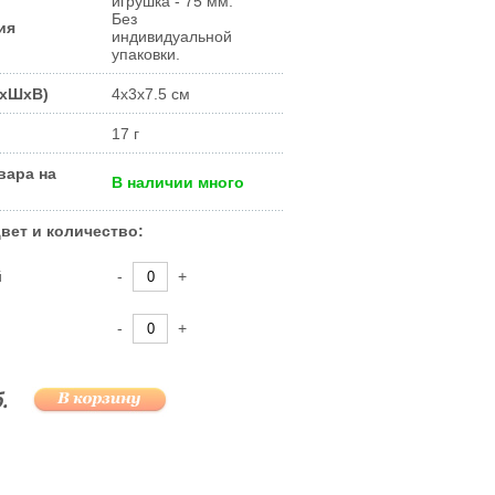
игрушка - 75 мм.
Без
ия
индивидуальной
упаковки.
ДxШxВ)
4x3x7.5 см
17 г
вара на
В наличии много
вет и количество:
й
-
+
-
+
.