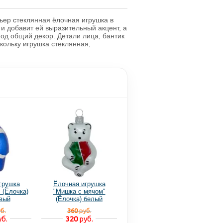
ьер стеклянная ёлочная игрушка в
и добавит ей выразительный акцент, а
од общий декор. Детали лица, бантик
кольку игрушка стеклянная,
грушка
Ёлочная игрушка
 (Ёлочка)
"Мишка с мячом"
вый
(Ёлочка) белый
б.
360
руб.
б.
320
руб.