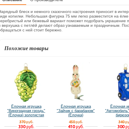
Нарядный блеск и немного сказочного настроения приносит в интер
виде копилки. Небольшая фигурка 75 мм легко разместится на ёлке 
серебристый или бежевый вариант поможет подобрать украшение п
и верхушка с петлёй делают образ узнаваемым и праздничным. Пос
обращаться с ней стоит бережно.
Похожие товары
Ёлочная игрушка
Ёлочная игрушка
Ёлочная и
"Виноградная гроздь"
"Зайчик с барабаном"
"Автомобиль"
(Ёлочка) золотистая
(Ёлочка)
бирюзо
370
руб.
450
руб.
340
ру
330
руб.
410
руб.
300
ру