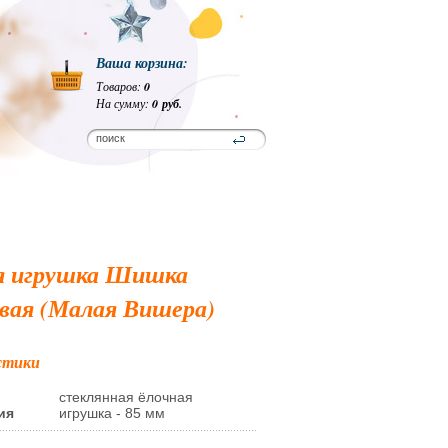
Ваша корзина:
Товаров:
0
На сумму:
0 руб.
я игрушка Шишка
вая (Малая Вишера)
стики
стеклянная ёлочная
ия
игрушка - 85 мм