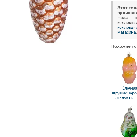
Этот тов
произво
Ниже — п
коллекци
коллекци
магазина
Похожие то
Ёлочна
игрушка"Поро
(Малая Виш