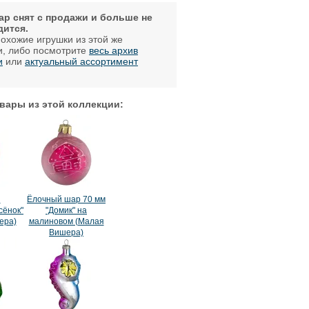
ар снят с продажи и больше не
дится.
охожие игрушки из этой же
и, либо посмотрите
весь архив
и
или
актуальный ассортимент
.
вары из этой коллекции:
я
Ёлочный шар 70 мм
сёнок"
"Домик" на
ера)
малиновом (Малая
Вишера)