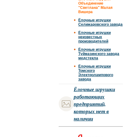
Объединение
"Светлана" Малая
Вишера
Ёлочные игрушки
Селижаровского завода
Ёлочные игрушки
неизвестных
производителей
Ёлочные игрушки
Туймазинского завода
медстекла
Ёлочные игрушки
Томского
Электролампового
завода
Ёлочные игрушки
работающих
предприятий,
которых нет в
наличии