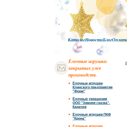
Каталог
Новости
Блог
Оплат
Ёлочные игрушки
Г
закрытых уже
производств.
Ёлочные игрушки
Клинского предприятия
"Форм"
Ёлочные украшения
ООО "Зимняя сказка".
Карачев
Ёлочные игрушки ПКФ
"Крона"
Ёлочные игрушки