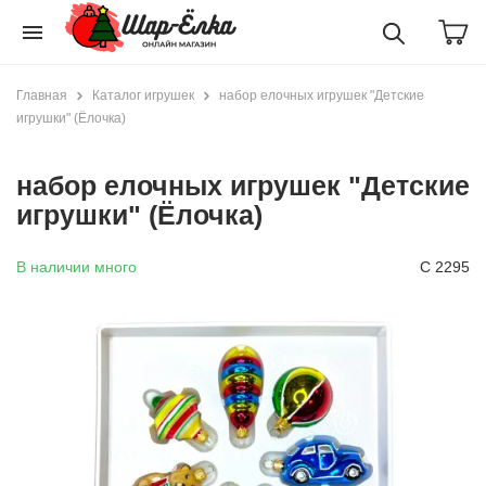
menu
Главная
Каталог игрушек
набор елочных игрушек "Детские
игрушки" (Ёлочка)
набор елочных игрушек "Детские
игрушки" (Ёлочка)
В наличии много
С 2295