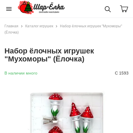
menu
Главная
Каталог игрушек
Набор ёлочных игрушек "Мухоморы"
(Ёлочка)
Набор ёлочных игрушек
"Мухоморы" (Ёлочка)
В наличии много
С 1593