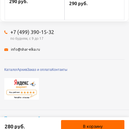
290 руб.
290 руб.
+7 (499) 390-15-32
по будням, с 9 до 17
info@shar-elka.ru
Каталог
Архив
Заказ и оплата
Контакты
Полная версия сайта
© 2010 – 2026 «Шар-Ёлка», Все права защищены
280 руб.
В корзину