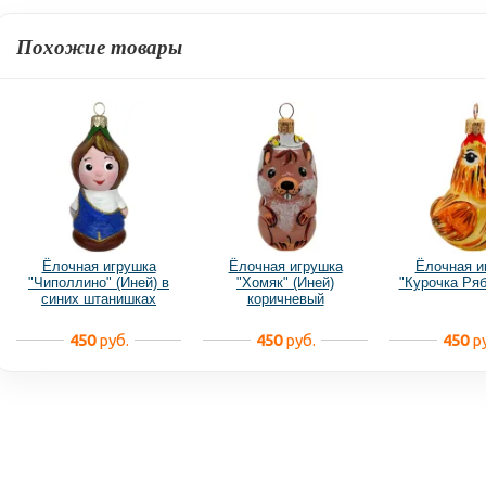
Похожие товары
Ёлочная игрушка
Ёлочная игрушка
Ёлочная и
"Чиполлино" (Иней) в
"Хомяк" (Иней)
"Курочка Ряб
синих штанишках
коричневый
450
руб.
450
руб.
450
ру