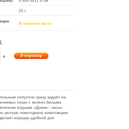
ДxШxВ)
5.5x5.5x11.5 см
25 г
вара
В наличии мало
.
+
тельным силуэтом сразу задаёт на
ричневых тонах с зелёно-белыми
 ёлочная игрушка «Домик - часы»
ать уютную новогоднюю композицию.
делает игрушку удобной для