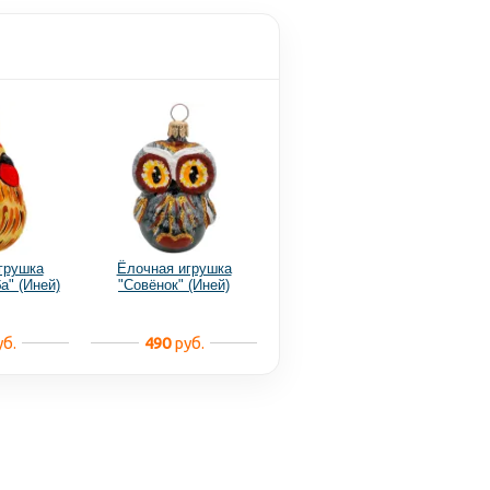
грушка
Ёлочная игрушка
а" (Иней)
"Совёнок" (Иней)
б.
490
руб.