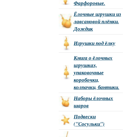
Фарфоровые.
Ёлочные игрушки из
лавсановой плёнки.
Дождик
Игрушки под ёлку
Книга о ёлочных
игрушках,
упаковочные
коробочки,
колпачки, бантики.
Наборы ёлочных
шаров
Подвески
("Сосульки")