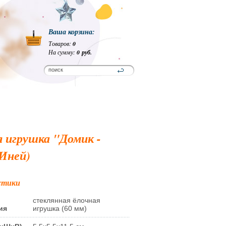
Ваша корзина:
Товаров:
0
На сумму:
0 руб.
 игрушка "Домик -
Иней)
стики
стеклянная ёлочная
ия
игрушка (60 мм)