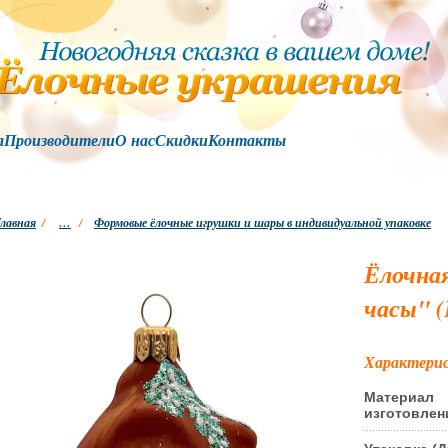
а
Производители
О нас
Скидки
Контакты
лавная
/
…
/
Формовые ёлочные игрушки и шары в индивидуальной упаковке
Ёлочная
часы" (
Характери
Материал
изготовлен