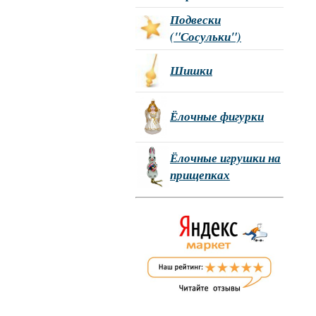
Подвески
("Сосульки")
Шишки
Ёлочные фигурки
Ёлочные игрушки на
прищепках