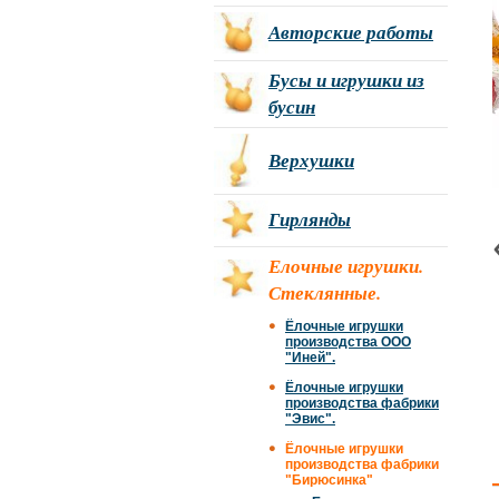
Авторские работы
Бусы и игрушки из
бусин
Верхушки
Гирлянды
Елочные игрушки.
Стеклянные.
Ёлочные игрушки
производства ООО
"Иней".
Ёлочные игрушки
производства фабрики
"Эвис".
Ёлочные игрушки
производства фабрики
"Бирюсинка"