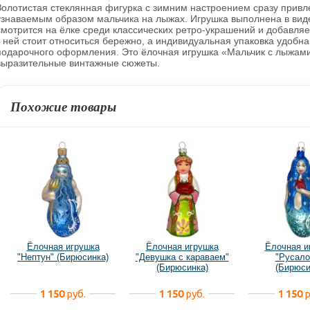
Золотистая стеклянная фигурка с зимним настроением сразу привл
узнаваемым образом мальчика на лыжах. Игрушка выполнена в вид
смотрится на ёлке среди классических ретро-украшений и добавляет
к ней стоит относиться бережно, а индивидуальная упаковка удобна
подарочного оформления. Это ёлочная игрушка «Мальчик с лыжами»
выразительные винтажные сюжеты.
Похожие товары
Ёлочная игрушка
Ёлочная игрушка
Ёлочная и
"Нептун" (Бирюсинка)
"Девушка с караваем"
"Русало
(Бирюсинка)
(Бирюси
1 150
руб.
1 150
руб.
1 150
р