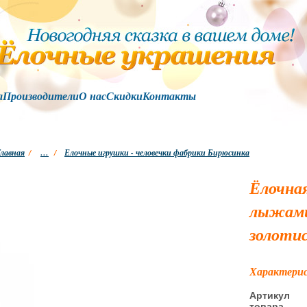
а
Производители
О нас
Скидки
Контакты
лавная
/
…
/
Елочные игрушки - человечки фабрики Бирюсинка
Ёлочная
лыжами
золоти
Характери
Артикул
товара