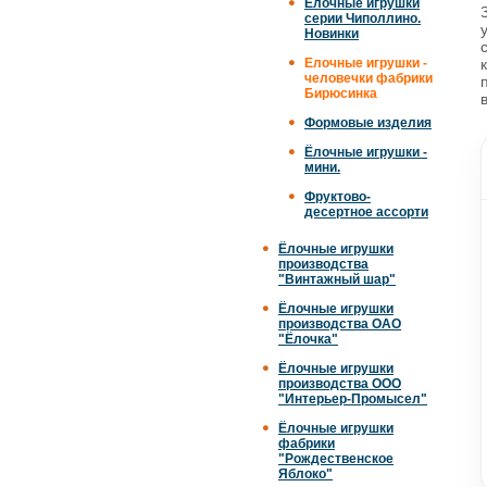
Елочные игрушки
серии Чиполлино.
Новинки
Елочные игрушки -
человечки фабрики
Бирюсинка
Формовые изделия
Ёлочные игрушки -
мини.
Фруктово-
десертное ассорти
Ёлочные игрушки
производства
"Винтажный шар"
Ёлочные игрушки
производства ОАО
"Ёлочка"
Ёлочные игрушки
производства ООО
"Интерьер-Промысел"
Ёлочные игрушки
фабрики
"Рождественское
Яблоко"