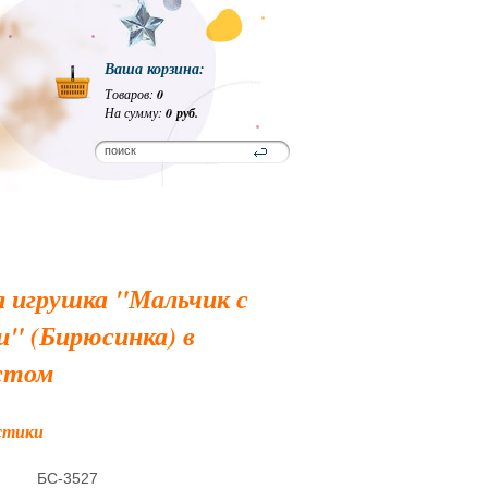
Ваша корзина:
Товаров:
0
На сумму:
0 руб.
 игрушка "Мальчик с
" (Бирюсинка) в
стом
стики
БС-3527