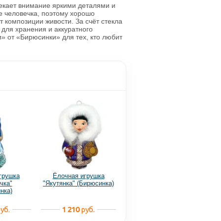
екает внимание яркими деталями и
е человечка, поэтому хорошо
 композиции живости. За счёт стекла
 для хранения и аккуратного
 от «Бирюсинки» для тех, кто любит
грушка
Ёлочная игрушка
чка"
"Якутянка" (Бирюсинка)
нка)
уб.
1 210
руб.