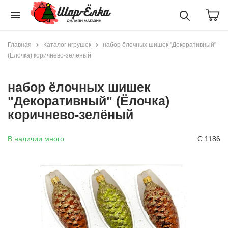
menu
Главная
Каталог игрушек
набор ёлочных шишек "Декоративный"
(Ёлочка) коричнево-зелёный
набор ёлочных шишек
"Декоративный" (Ёлочка)
коричнево-зелёный
В наличии много
С 1186