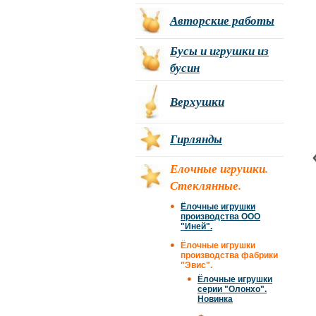
Авторские работы
Бусы и игрушки из
бусин
Верхушки
Гирлянды
Елочные игрушки.
Стеклянные.
Ёлочные игрушки
производства ООО
"Иней".
Ёлочные игрушки
производства фабрики
"Эвис".
Ёлочные игрушки
серии "Олонхо".
Новинка