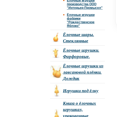
Ёлочные игрушки
производства ООО
"Интерьер-Промысел"
Ёлочные игрушки
фабрики
"Рождественское
Яблоко"
Ёлочные шары.
Стеклянные
Ёлочные игрушки.
Фарфоровые.
Ёлочные игрушки из
лавсановой плёнки.
Дождик
Игрушки под ёлку
Книга о ёлочных
игрушках,
упаковочные