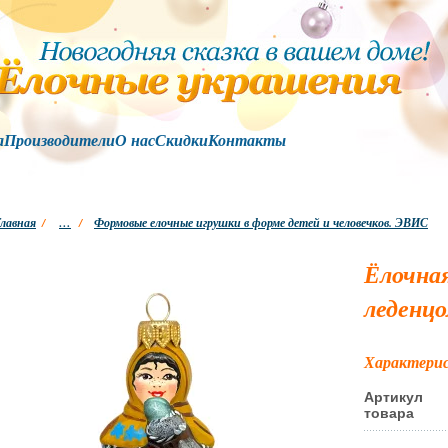
а
Производители
О нас
Скидки
Контакты
лавная
/
…
/
Формовые елочные игрушки в форме детей и человечков. ЭВИС
Ёлочная
леденцо
Характери
Артикул
товара