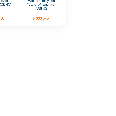
грушка
Ёлочная игрушка
 (ЭВИС)
"Золотой ключик"
(ЭВИС)
уб.
5 000
руб.