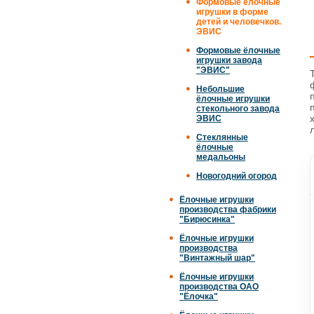
Формовые елочные
игрушки в форме
детей и человечков.
ЭВИС
Формовые ёлочные
игрушки завода
"ЭВИС"
Небольшие
ёлочные игрушки
стекольного завода
ЭВИС
Стеклянные
ёлочные
медальоны
Новогодний огород
Ёлочные игрушки
производства фабрики
"Бирюсинка"
Ёлочные игрушки
производства
"Винтажный шар"
Ёлочные игрушки
производства ОАО
"Ёлочка"