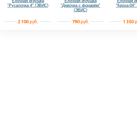
Ёлочная игрушка
Ёлочная игрушка
Ёлочная и
"Русалочка 4" (ЭВИС)
"Девочка с фонарём"
"Кроха-04"
(ЭВИС)
2 100
руб.
790
руб.
1 350
р