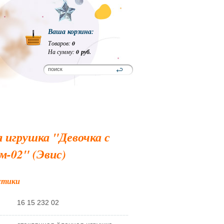
Ваша корзина:
Товаров:
0
На сумму:
0 руб.
 игрушка "Девочка с
м-02" (Эвис)
стики
16 15 232 02