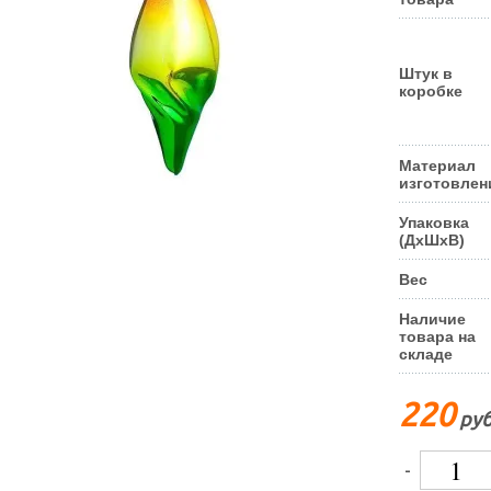
Штук в
коробке
Материал
изготовлен
Упаковка
(ДxШxВ)
Вес
Наличие
товара на
складе
220
руб
-