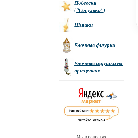
Подвески
("Сосульки")
Шишки
Ёлочные фигурки
Ёлочные игрушки на
прищепках
Мы в соцсетях