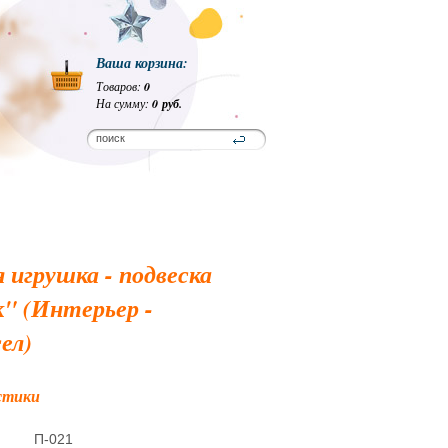
Ваша корзина:
Товаров:
0
На сумму:
0 руб.
 игрушка - подвеска
" (Интерьер -
ел)
стики
П-021