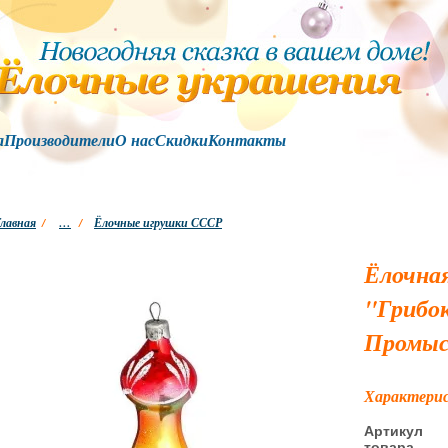
а
Производители
О нас
Скидки
Контакты
лавная
/
…
/
Ёлочные игрушки СССР
Ёлочная
"Грибок
Промыс
Характери
Артикул
товара