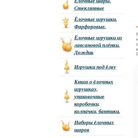
Ёлочные шары.
Стеклянные
Ёлочные игрушки.
Фарфоровые.
Ёлочные игрушки из
лавсановой плёнки.
Дождик
Игрушки под ёлку
Книга о ёлочных
игрушках,
упаковочные
коробочки,
колпачки, бантики.
Наборы ёлочных
шаров