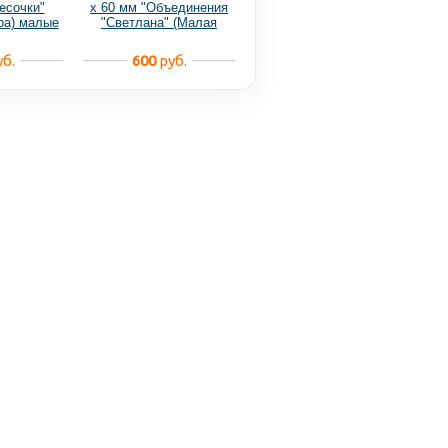
есочки"
х 60 мм "Объединения
ра) малые
"Светлана" (Малая
Вишера) матовый
б.
600
руб.