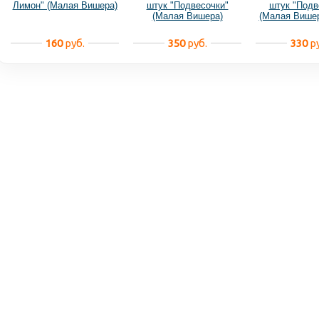
Лимон" (Малая Вишера)
штук "Подвесочки"
штук "Подв
(Малая Вишера)
(Малая Више
большие
160
руб.
350
руб.
330
ру