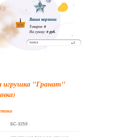
Ваша корзина:
Товаров:
0
На сумму:
0 руб.
я игрушка "Гранат"
инка)
стики
БС-3259