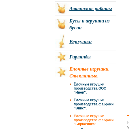
Авторские работы
Бусы и игрушки из
бусин
Верхушки
Гирлянды
Елочные игрушки.
Стеклянные.
Ёлочные игрушки
производства ООО
"Иней".
Ёлочные игрушки
производства фабрики
"Эвис".
Ёлочные игрушки
производства фабрики
"Бирюсинка"