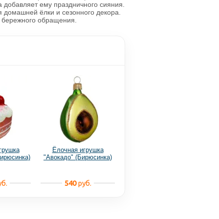
а добавляет ему праздничного сияния.
 домашней ёлки и сезонного декора.
т бережного обращения.
грушка
Ёлочная игрушка
Бирюсинка)
"Авокадо" (Бирюсинка)
б.
540
руб.