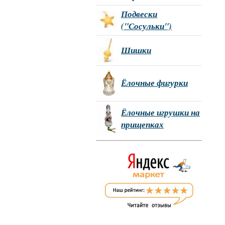
Подвески
("Сосульки")
Шишки
Ёлочные фигурки
Ёлочные игрушки на
прищепках