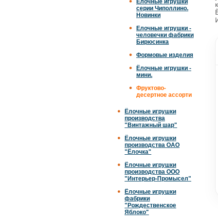
Елочные игрушки
серии Чиполлино.
Новинки
Елочные игрушки -
человечки фабрики
Бирюсинка
Формовые изделия
Ёлочные игрушки -
мини.
Фруктово-
десертное ассорти
Ёлочные игрушки
производства
"Винтажный шар"
Ёлочные игрушки
производства ОАО
"Ёлочка"
Ёлочные игрушки
производства ООО
"Интерьер-Промысел"
Ёлочные игрушки
фабрики
"Рождественское
Яблоко"