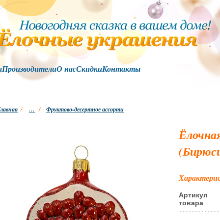
а
Производители
О нас
Скидки
Контакты
лавная
/
…
/
Фруктово-десертное ассорти
Ёлочна
(Бирюс
Характери
Артикул
товара