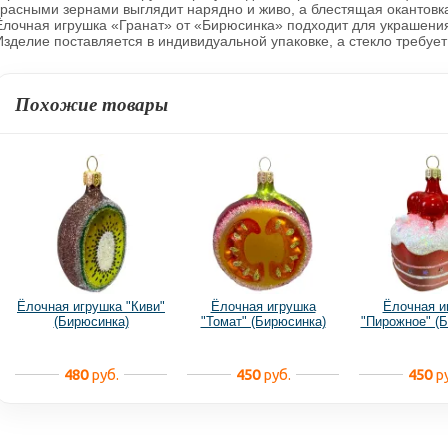
красными зернами выглядит нарядно и живо, а блестящая окантовк
Ёлочная игрушка «Гранат» от «Бирюсинка» подходит для украшения
Изделие поставляется в индивидуальной упаковке, а стекло требуе
Похожие товары
Ёлочная игрушка "Киви"
Ёлочная игрушка
Ёлочная и
(Бирюсинка)
"Томат" (Бирюсинка)
"Пирожное" (
480
руб.
450
руб.
450
ру