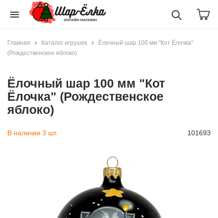
menu
Главная
Каталог игрушек
Ёлочный шар 100 мм "Кот Ёлочка"
(Рождественское яблоко)
Ёлочный шар 100 мм "Кот
Ёлочка" (Рождественское
яблоко)
В наличии 3 шт.
101693