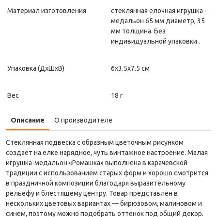
Материал изготовления
стеклянная ёлочная игрушка -
медальон 65 мм диаметр, 35
мм толщина. Без
индивидуальной упаковки..
Упаковка (ДxШxВ)
6x3.5x7.5 см
Вес
18 г
Описание
О производителе
Стеклянная подвеска с образным цветочным рисунком
создаёт на ёлке нарядное, чуть винтажное настроение. Малая
игрушка-медальон «Ромашка» выполнена в карачевской
традиции с использованием старых форм и хорошо смотрится
в праздничной композиции благодаря выразительному
рельефу и блестящему центру. Товар представлен в
нескольких цветовых вариантах — бирюзовом, малиновом и
синем, поэтому можно подобрать оттенок под общий декор.