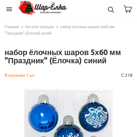
menu
Главная
Каталог игрушек
набор ёлочных шаров 5х60 мм
"Праздник" (Ёлочка) синий
набор ёлочных шаров 5х60 мм
"Праздник" (Ёлочка) синий
В наличии 1 шт.
С 218