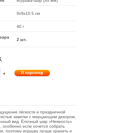
ия
игрушка-шар (85 мм)
9x9x10.5 см
40 г
вара
2 шт.
.
+
щущение лёгкости и праздничной
отистые завитки с мерцающим декором,
ённый вид. Ёлочный шар «Нежность»
 особенно если хочется собрать
я, поэтому игрушку лучше хранить и