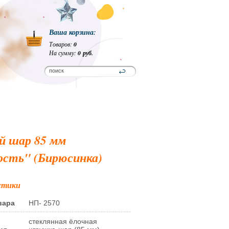
Ваша корзина:
Товаров:
0
На сумму:
0 руб.
й шар 85 мм
сть" (Бирюсинка)
стики
вара
НП- 2570
стеклянная ёлочная