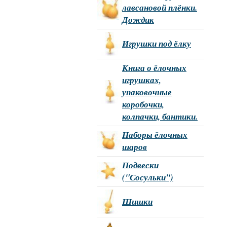
лавсановой плёнки.
Дождик
Игрушки под ёлку
Книга о ёлочных
игрушках,
упаковочные
коробочки,
колпачки, бантики.
Наборы ёлочных
шаров
Подвески
("Сосульки")
Шишки