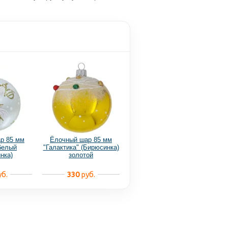
р 85 мм
Ёлочный шар 85 мм
белый
"Галактика" (Бирюсинка)
нка)
золотой
б.
330
руб.