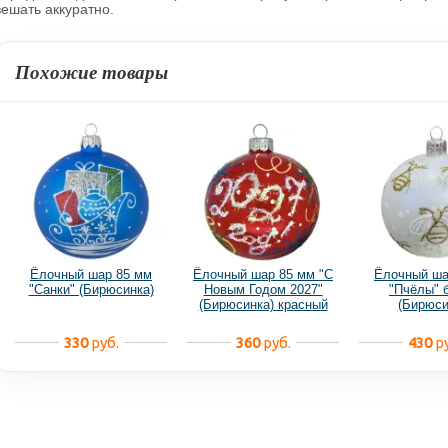
вешать аккуратно.
Похожие товары
Ёлочный шар 85 мм
Ёлочный шар 85 мм "С
Ёлочный ша
"Санки" (Бирюсинка)
Новым Годом 2027"
"Пчёлы" 
(Бирюсинка) красный
(Бирюси
330
руб.
360
руб.
430
ру