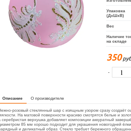
изготовлен
Упаковка
(ДxШxВ)
Вес
Наличие то
на складе
350
руб
-
Описание
О производителе
Нежно-розовый стеклянный шар с изящным узором сразу создаёт о
мягкости. На матовой поверхности красиво смотрятся белые и зол
а серебристая верхушка добавляет композиции аккуратный заверш
диаметром 85 мм хорошо подходит для украшения новогодней ёлки,
нарядный и деликатный образ. Стекло требует бережного обращени