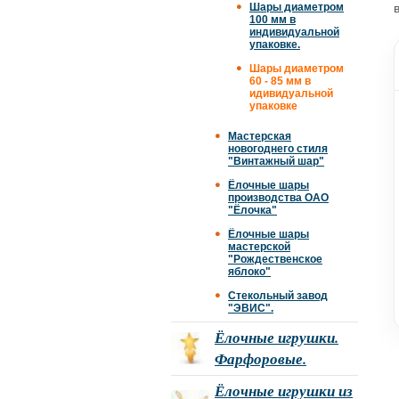
Шары диаметром
100 мм в
индивидуальной
упаковке.
Шары диаметром
60 - 85 мм в
идивидуальной
упаковке
Мастерская
новогоднего стиля
"Винтажный шар"
Ёлочные шары
производства ОАО
"Ёлочка"
Ёлочные шары
мастерской
"Рождественское
яблоко"
Стекольный завод
"ЭВИС".
Ёлочные игрушки.
Фарфоровые.
Ёлочные игрушки из