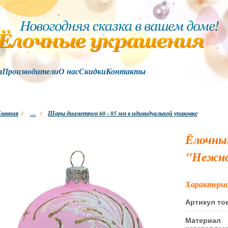
а
Производители
О нас
Скидки
Контакты
лавная
/
…
/
Шары диаметром 60 - 85 мм в идивидуальной упаковке
Ёлочны
"Нежно
Характери
Артикул то
Материал