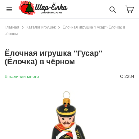
menu
Главная
Каталог игрушек
Ёлочная игрушка "Гусар" (Ёлочка) в
чёрном
Ёлочная игрушка "Гусар"
(Ёлочка) в чёрном
В наличии много
С 2284