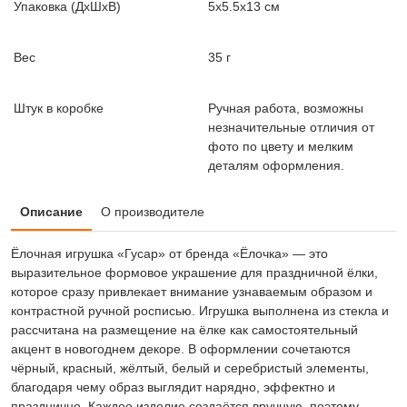
Упаковка (ДxШxВ)
5x5.5x13 см
Вес
35 г
Штук в коробке
Ручная работа, возможны
незначительные отличия от
фото по цвету и мелким
деталям оформления.
Описание
О производителе
Ёлочная игрушка «Гусар» от бренда «Ёлочка» — это
выразительное формовое украшение для праздничной ёлки,
которое сразу привлекает внимание узнаваемым образом и
контрастной ручной росписью. Игрушка выполнена из стекла и
рассчитана на размещение на ёлке как самостоятельный
акцент в новогоднем декоре. В оформлении сочетаются
чёрный, красный, жёлтый, белый и серебристый элементы,
благодаря чему образ выглядит нарядно, эффектно и
празднично. Каждое изделие создаётся вручную, поэтому