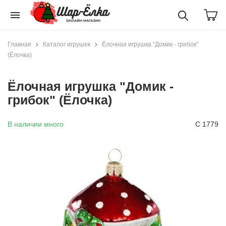
menu
Главная
Каталог игрушек
Ёлочная игрушка "Домик - грибок"
(Ёлочка)
Ёлочная игрушка "Домик -
грибок" (Ёлочка)
В наличии много
С 1779