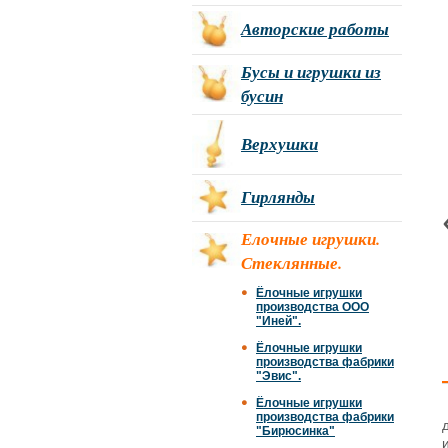
Авторские работы
Бусы и игрушки из
бусин
Верхушки
Гирлянды
Елочные игрушки.
Стеклянные.
Ёлочные игрушки
производства ООО
"Иней".
Ёлочные игрушки
производства фабрики
"Эвис".
Ёлочные игрушки
производства фабрики
"Бирюсинка"