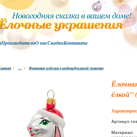
а
Производители
О нас
Скидки
Контакты
лавная
/
…
/
Формовые изделия в индивидуальной упаковке
Ёлочная
ёлкой" 
Характери
Артикул то
Материал