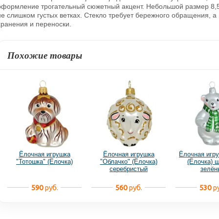
оформление трогательный сюжетный акцент. Небольшой размер 8,5
не слишком густых ветках. Стекло требует бережного обращения, а
хранения и переноски.
Похожие товары
Ёлочная игрушка
Ёлочная игрушка
Ёлочная игр
"Тотошка" (Ёлочка)
"Облачко" (Ёлочка)
(Ёлочка) 
серебристый
зелён
590
руб.
560
руб.
530
ру