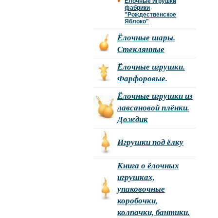
Ёлочные игрушки
фабрики
"Рождественское
Яблоко"
Ёлочные шары.
Стеклянные
Ёлочные игрушки.
Фарфоровые.
Ёлочные игрушки из
лавсановой плёнки.
Дождик
Игрушки под ёлку
Книга о ёлочных
игрушках,
упаковочные
коробочки,
колпачки, бантики.