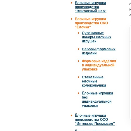
Ёлочные игрушки
производства
"Винтажный шар"
Ёлочные игрушки
производства ОАО
"Ёлочка"
Сувенирные
наборы ёлочных
игрушек
Наборы формовых
изделий
Формовые изделия
в индивидуальной
упаковке
Стеклянные
ёлочные
колокольчики
Ёлочные игрушки
без
индивидуальной
упаковки
Ёлочные игрушки
производства ООО
"Интерьер-Промысел"