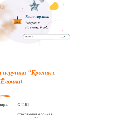
Ваша корзина:
Товаров:
0
На сумму:
0 руб.
 игрушка "Кролик с
(Ёлочка)
стики
вара
С 1151
стеклянная елочная