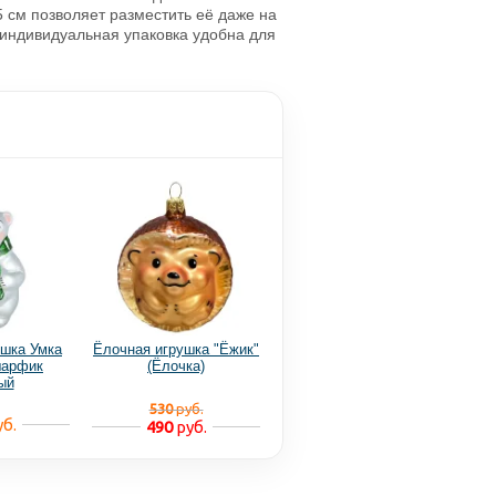
 см позволяет разместить её даже на
 индивидуальная упаковка удобна для
ушка Умка
Ёлочная игрушка "Ёжик"
шарфик
(Ёлочка)
ый
530
руб.
б.
490
руб.