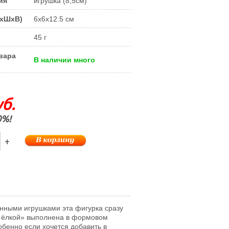
ия
игрушка (8,5см)
ДxШxВ)
6x6x12.5 см
45 г
вара
В наличии много
б.
0%!
+
янными игрушками эта фигурка сразу
с ёлкой» выполнена в формовом
обенно если хочется добавить в