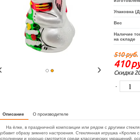
изготовлен
Упаковка (
Вес
Наличие то
на складе
510 руб.
410
ру
‹
›
Скидка 2
-
Описание
О производителе
На ёлке, в праздничной композиции или рядом с другими стекл
добавит образу зимнего настроения. Стеклянная игрушка «Кролик 
исполнении и хорошо смотрится среди классических украшений, ос