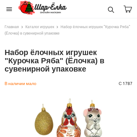
menu
Главная
Каталог игрушек
Набор ёлочных игрушек "Курочка Ряба"
(Ёлочка) в сувенирной упаковке
Набор ёлочных игрушек
"Курочка Ряба" (Ёлочка) в
сувенирной упаковке
В наличии мало
С 1787