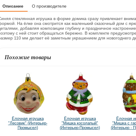
Описание
О производителе
Синяя стеклянная игрушка в форме домика сразу привлекает вни
формой. На ёлке она смотрится как маленький сказочный дом с яр
деталями, добавляя композиции глубину и праздничное настроение
поэтому с ней стоит обращаться бережно. В комплекте предусмотр
размер 110 мм делает её заметным украшением для новогоднего д
Похожие товары
Ёлочная игрушка
Ёлочная игрушка
Ёлочная и
"Лесовик" (Интерьер-
"Мишка косолапый"
"Мишка с га
Промысел)
(Интерьер-Промысел)
(Интерьер - 