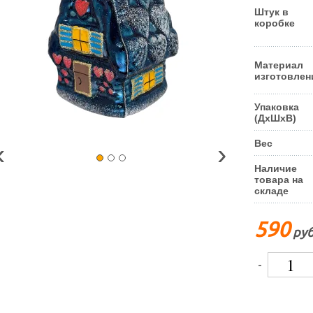
Штук в
коробке
Материал
изготовлен
Упаковка
(ДxШxВ)
Вес
‹
›
Наличие
товара на
складе
590
руб
-