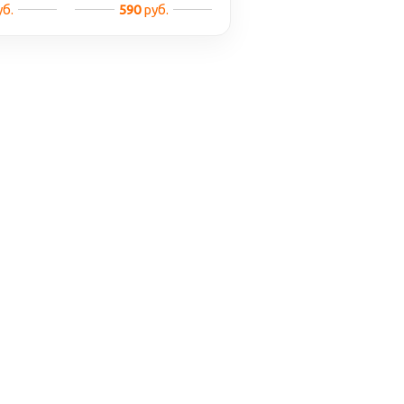
б.
590
руб.