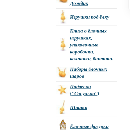
Дождик
Игрушки под ёлку
Книга о ёлочных
игрушках,
упаковочные
коробочки,
колпачки, бантики.
Наборы ёлочных
шаров
Подвески
("Сосульки")
Шишки
Ёлочные фигурки