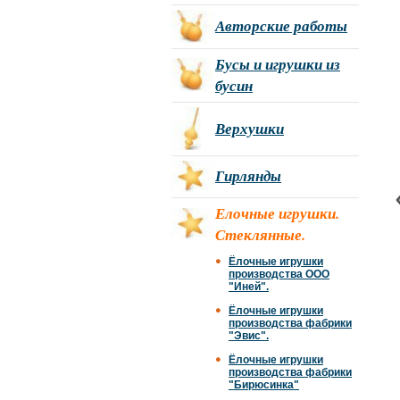
Авторские работы
Бусы и игрушки из
бусин
Верхушки
Гирлянды
Елочные игрушки.
Стеклянные.
Ёлочные игрушки
производства ООО
"Иней".
Ёлочные игрушки
производства фабрики
"Эвис".
Ёлочные игрушки
производства фабрики
"Бирюсинка"