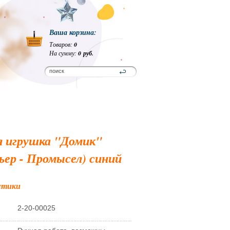
Ваша корзина:
Товаров:
0
На сумму:
0 руб.
я игрушка "Домик"
ер - Промысел) синий
стики
2-20-00025