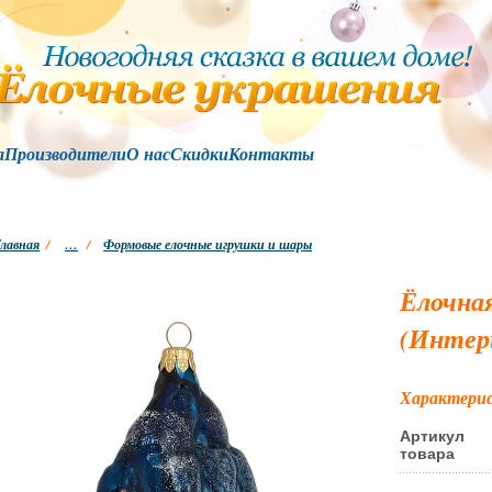
а
Производители
О нас
Скидки
Контакты
лавная
/
…
/
Формовые елочные игрушки и шары
Ёлочна
(Интерь
Характери
Артикул
товара