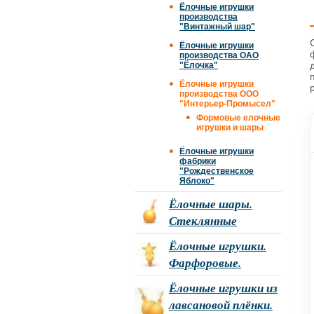
Ёлочные игрушки
производства
"Винтажный шар"
Ёлочные игрушки
производства ОАО
"Ёлочка"
Ёлочные игрушки
производства ООО
"Интерьер-Промысел"
Формовые елочные
игрушки и шары
Ёлочные игрушки
фабрики
"Рождественское
Яблоко"
Ёлочные шары.
Стеклянные
Ёлочные игрушки.
Фарфоровые.
Ёлочные игрушки из
лавсановой плёнки.