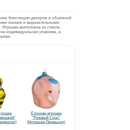
мание блестящим декором и объёмной
кими окнами и выразительными
. Игрушка выполнена из стекла,
ена индивидуальная упаковка, а
ерева.
грушка
Ёлочная игрушка
рмошкой"
"Розовый Слон"
Промысел)
(Интерьер-Промысел)