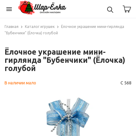
menu
Главная
Каталог игрушек
Ёлочное украшение мини-гирлянда
"Бубенчики" (Ёлочка) голубой
Ёлочное украшение мини-
гирлянда "Бубенчики" (Ёлочка)
голубой
В наличии мало
С 568