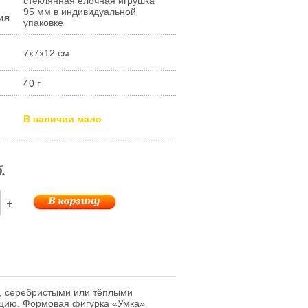
стеклянная ёлочная игрушка
95 мм в индивидуальной
ия
упаковке
7x7x12 см
40 г
В наличии мало
.
+
и, серебристыми или тёплыми
цию. Формовая фигурка «Умка»