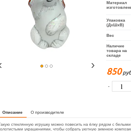
Материал
изготовлен
Упаковка
(ДxШxВ)
Вес
Наличие
товара на
складе
‹
›
850
руб
-
Описание
О производителе
Такую стеклянную игрушку можно повесить на ёлку рядом с белым
золотистыми украшениями, чтобы собрать уютную зимнюю компози