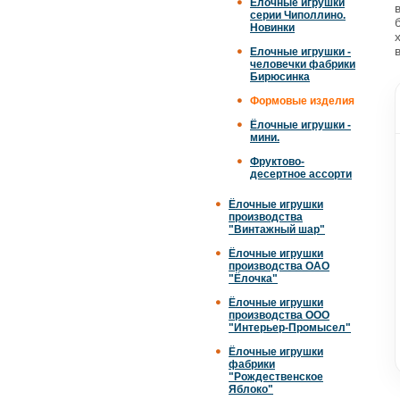
Елочные игрушки
серии Чиполлино.
Новинки
Елочные игрушки -
человечки фабрики
Бирюсинка
Формовые изделия
Ёлочные игрушки -
мини.
Фруктово-
десертное ассорти
Ёлочные игрушки
производства
"Винтажный шар"
Ёлочные игрушки
производства ОАО
"Ёлочка"
Ёлочные игрушки
производства ООО
"Интерьер-Промысел"
Ёлочные игрушки
фабрики
"Рождественское
Яблоко"