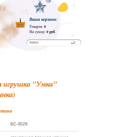
Ваша корзина:
Товаров:
0
На сумму:
0 руб.
я игрушка "Умка"
инка)
стики
БС-3529