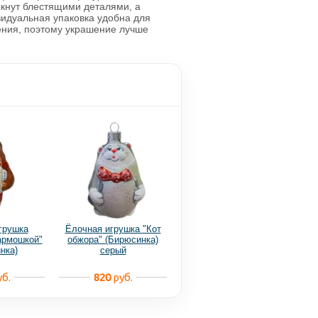
ркнут блестящими деталями, а
видуальная упаковка удобна для
ения, поэтому украшение лучше
грушка
Ёлочная игрушка "Кот
армошкой"
обжора" (Бирюсинка)
нка)
серый
б.
820
руб.