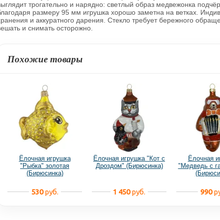
выглядит трогательно и нарядно: светлый образ медвежонка подчё
благодаря размеру 95 мм игрушка хорошо заметна на ветках. Инди
хранения и аккуратного дарения. Стекло требует бережного обращ
вешать и снимать осторожно.
Похожие товары
Ёлочная игрушка
Ёлочная игрушка "Кот с
Ёлочная и
"Рыбка" золотая
Дроздом" (Бирюсинка)
"Медведь с г
(Бирюсинка)
(Бирюси
530
руб.
1 450
руб.
990
ру