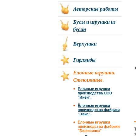
Авторские работы
Бусы и игрушки из
бусин
Верхушки
Гирлянды
Елочные игрушки.
Стеклянные.
Ёлочные игрушки
производства ООО
"Иней".
Ёлочные игрушки
производства фабрики
"Эвис".
Ёлочные игрушки
производства фабрики
"Бирюсинка"