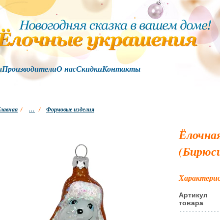
а
Производители
О нас
Скидки
Контакты
лавная
/
…
/
Формовые изделия
Ёлочна
(Бирюс
Характери
Артикул
товара