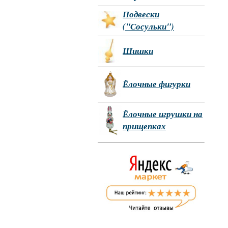
Подвески
("Сосульки")
Шишки
Ёлочные фигурки
Ёлочные игрушки на
прищепках