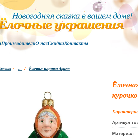
а
Производители
О нас
Скидки
Контакты
лавная
/
…
/
Ёлочные игрушки Ариель
Ёлочная
курочко
Характери
Артикул то
Материал