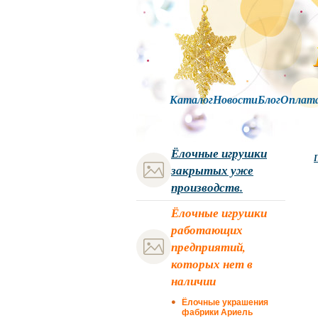
Каталог
Новости
Блог
Оплат
Ёлочные игрушки
Г
закрытых уже
производств.
Ёлочные игрушки
работающих
предприятий,
которых нет в
наличии
Ёлочные украшения
фабрики Ариель