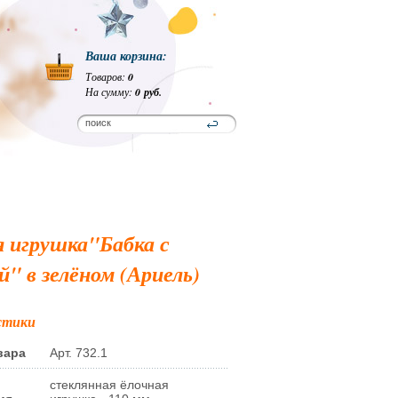
Ваша корзина:
Товаров:
0
На сумму:
0 руб.
 игрушка"Бабка с
й" в зелёном (Ариель)
стики
вара
Арт. 732.1
стеклянная ёлочная