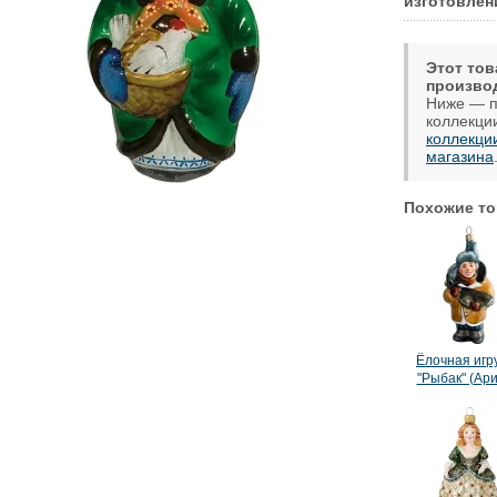
изготовлен
Этот тов
произво
Ниже — п
коллекци
коллекци
магазина
Похожие то
Ёлочная игр
"Рыбак" (Ар