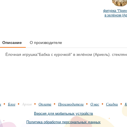
фигурка "Прин
в зелёном (А
Описание
О производителе
Ёлочная игрушка"Бабка с курочкой" в зелёном (Ариель). стекля
и
Блог
Архив
Оплата
Производители
О нас
Скидки
К
Версия для мобильных устройств
Политика обработки персональных данных