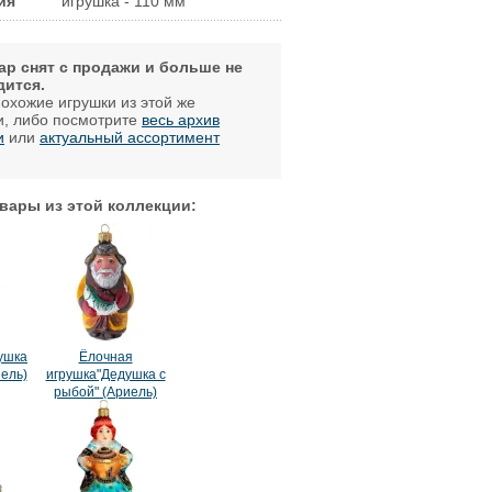
ия
игрушка - 110 мм
ар снят с продажи и больше не
дится.
охожие игрушки из этой же
и, либо посмотрите
весь архив
и
или
актуальный ассортимент
.
вары из этой коллекции:
ушка
Ёлочная
иель)
игрушка"Дедушка с
рыбой" (Ариель)