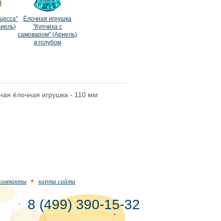
цесса"
Ёлочная игрушка
риель)
"Купчиха с
самоваром" (Ариель)
в голубом
нная ёлочная игрушка - 110 мм
онтакты
карта сайта
8 (499) 390-15-32