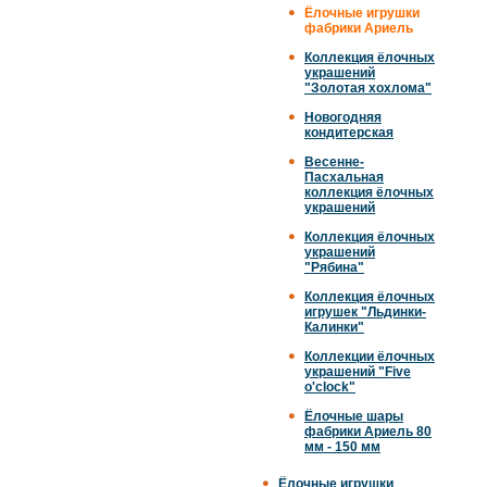
Ёлочные игрушки
фабрики Ариель
Коллекция ёлочных
украшений
"Золотая хохлома"
Новогодняя
кондитерская
Весенне-
Пасхальная
коллекция ёлочных
украшений
Коллекция ёлочных
украшений
"Рябина"
Коллекция ёлочных
игрушек "Льдинки-
Калинки"
Коллекции ёлочных
украшений "Five
o'clock"
Ёлочные шары
фабрики Ариель 80
мм - 150 мм
Ёлочные игрушки