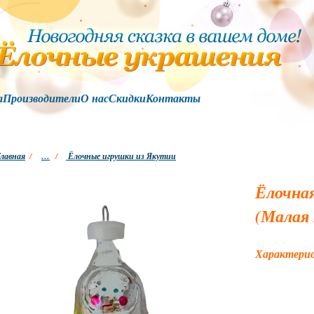
а
Производители
О нас
Скидки
Контакты
лавная
/
…
/
Ёлочные игрушки из Якутии
Ёлочна
(Малая
Характери