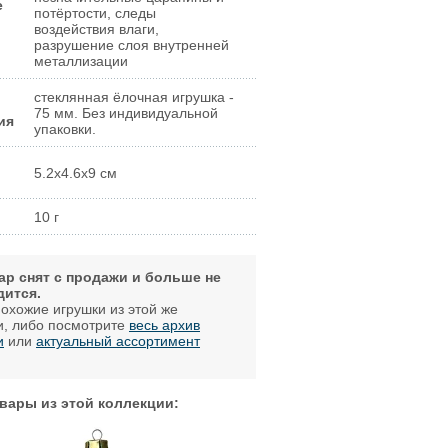
е
потёртости, следы
воздействия влаги,
разрушение слоя внутренней
металлизации
стеклянная ёлочная игрушка -
75 мм. Без индивидуальной
ия
упаковки.
5.2x4.6x9 см
10 г
ар снят с продажи и больше не
дится.
охожие игрушки из этой же
и, либо посмотрите
весь архив
и
или
актуальный ассортимент
.
вары из этой коллекции: