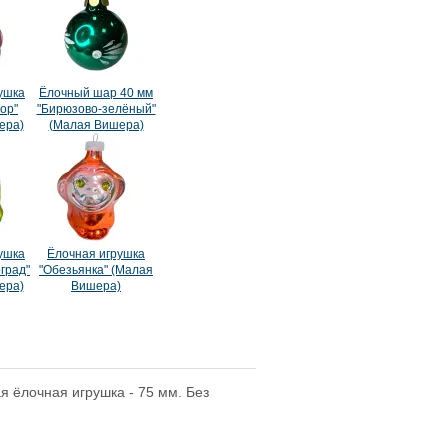
ушка
Ёлочный шар 40 мм
ор"
"Бирюзово-зелёный"
ера)
(Малая Вишера)
ушка
Ёлочная игрушка
град"
"Обезьянка" (Малая
ера)
Вишера)
 ёлочная игрушка - 75 мм. Без