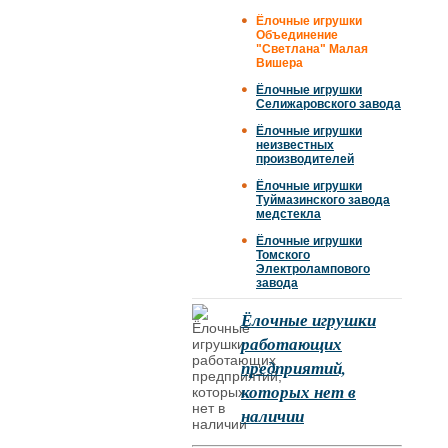
Ёлочные игрушки
Объединение
"Светлана" Малая
Вишера
Ёлочные игрушки
Селижаровского завода
Ёлочные игрушки
неизвестных
производителей
Ёлочные игрушки
Туймазинского завода
медстекла
Ёлочные игрушки
Томского
Электролампового
завода
Ёлочные игрушки
работающих
предприятий,
которых нет в
наличии