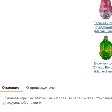
Ёлочная игр
"Дед Мухом
(Малая Виш
Ёлочная игр
"Синьор Вино
(Малая Виш
Описание
О производителе
Ёлочная игрушка "Матрёшка" (Малая Вишера) рыжая. стеклянная
индивидуальной упаковки.