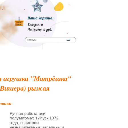
Ваша корзина:
Товаров:
0
На сумму:
0 руб.
я игрушка "Матрёшка"
 Вишера) рыжая
стики
Ручная работа или
полуавтомат, выпуск 1972
года, возможны
незначительные царапины и