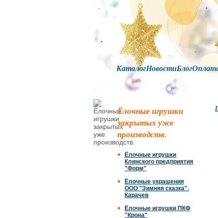
Каталог
Новости
Блог
Оплат
Г
Ёлочные игрушки
закрытых уже
производств.
Ёлочные игрушки
Клинского предприятия
"Форм"
Ёлочные украшения
ООО "Зимняя сказка".
Карачев
Ёлочные игрушки ПКФ
"Крона"