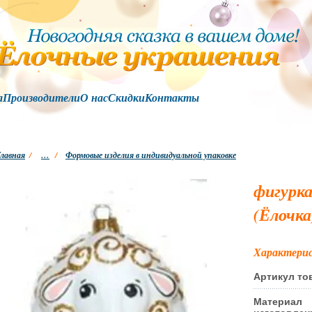
а
Производители
О нас
Скидки
Контакты
лавная
/
…
/
Формовые изделия в индивидуальной упаковке
фигурка
(Ёлочка
Характери
Артикул то
Материал