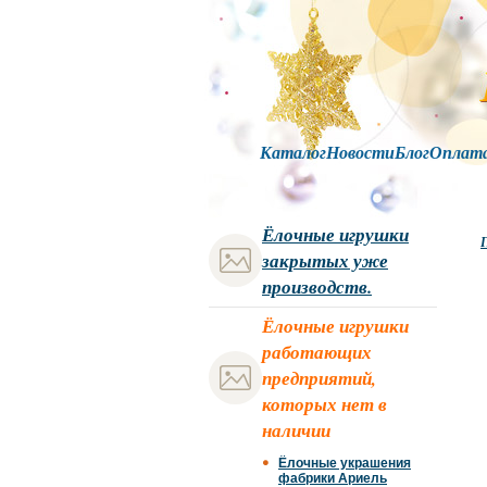
Каталог
Новости
Блог
Оплат
Ёлочные игрушки
Г
закрытых уже
производств.
Ёлочные игрушки
работающих
предприятий,
которых нет в
наличии
Ёлочные украшения
фабрики Ариель