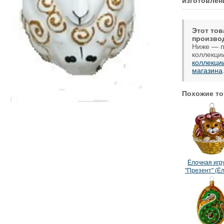
изготовлен
Этот тов
произво
Ниже — п
коллекци
коллекци
магазина
Похожие то
Ёлочная игр
"Презент" (Ёл