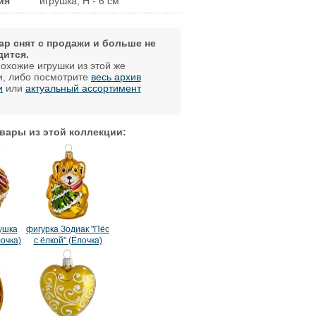
ия
игрушка, H - 6 см
ар снят с продажи и больше не
дится.
охожие игрушки из этой же
и, либо посмотрите
весь архив
и
или
актуальный ассортимент
.
вары из этой коллекции:
ушка
фигурка Зодиак "Пёс
очка)
с ёлкой" (Ёлочка)