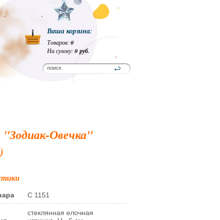
Ваша корзина:
Товаров:
0
На сумму:
0 руб.
 "Зодиак-Овечка"
)
стики
вара
С 1151
стеклянная елочная