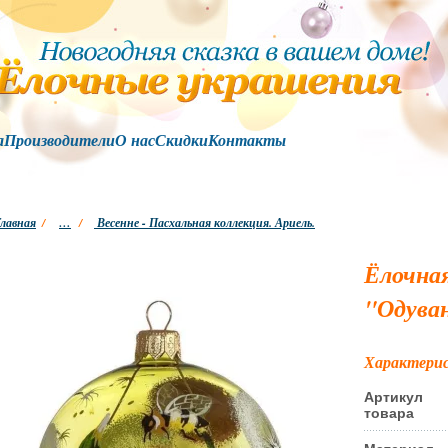
а
Производители
О нас
Скидки
Контакты
лавная
/
…
/
Весенне - Пасхальная коллекция. Ариель.
Ёлочна
"Одуван
Характери
Артикул
товара