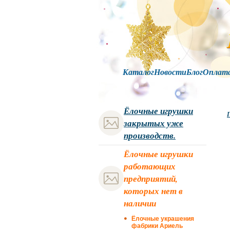
Каталог
Новости
Блог
Оплат
Ёлочные игрушки
Г
закрытых уже
производств.
Ёлочные игрушки
работающих
предприятий,
которых нет в
наличии
Ёлочные украшения
фабрики Ариель