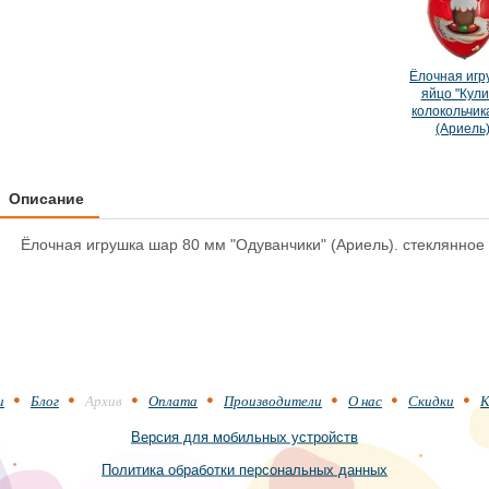
Ёлочная игр
яйцо "Кули
колокольчик
(Ариель
Описание
Ёлочная игрушка шар 80 мм "Одуванчики" (Ариель). стеклянное
и
Блог
Архив
Оплата
Производители
О нас
Скидки
К
Версия для мобильных устройств
Политика обработки персональных данных