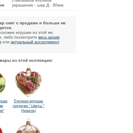
стеклянное елочное
ия
украшение - шар Д - 80мм
ар снят с продажи и больше не
дится.
охожие игрушки из этой же
и, либо посмотрите
весь архив
и
или
актуальный ассортимент
.
вары из этой коллекции:
ушка
Ёлочная игрушка
мм
сердечко " Цветы "
ки"
(Ариель)
)