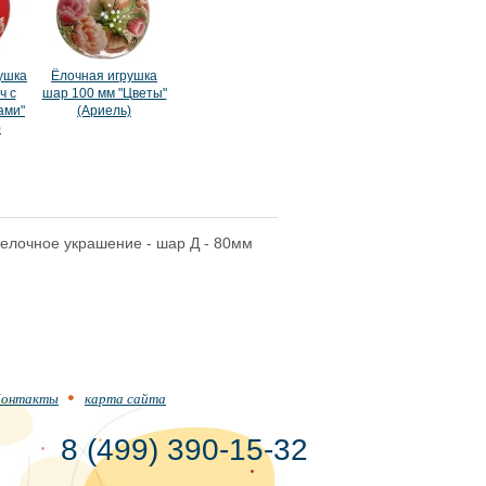
ушка
Ёлочная игрушка
ч с
шар 100 мм "Цветы"
ами"
(Ариель)
)
 елочное украшение - шар Д - 80мм
онтакты
карта сайта
8 (499) 390-15-32