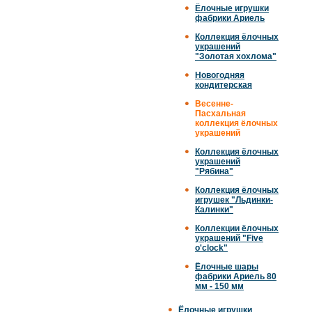
Ёлочные игрушки
фабрики Ариель
Коллекция ёлочных
украшений
"Золотая хохлома"
Новогодняя
кондитерская
Весенне-
Пасхальная
коллекция ёлочных
украшений
Коллекция ёлочных
украшений
"Рябина"
Коллекция ёлочных
игрушек "Льдинки-
Калинки"
Коллекции ёлочных
украшений "Five
o'clock"
Ёлочные шары
фабрики Ариель 80
мм - 150 мм
Ёлочные игрушки