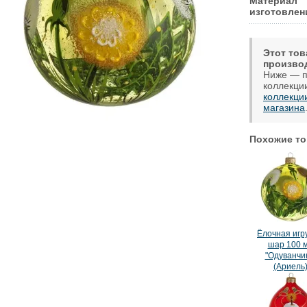
Материал
изготовлен
Этот тов
произво
Ниже — п
коллекци
коллекци
магазина
Похожие то
Ёлочная игр
шар 100 
"Одуванчи
(Ариель