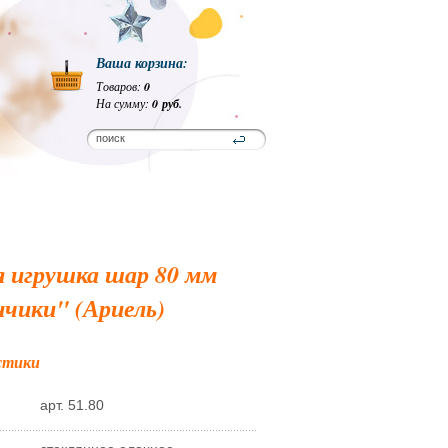
Ваша корзина:
Товаров:
0
На сумму:
0 руб.
я игрушка шар 80 мм
чики" (Ариель)
стики
арт. 51.80