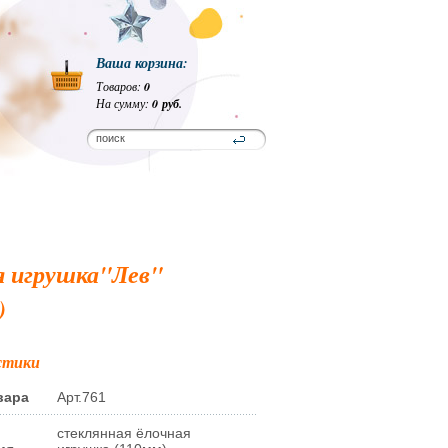
Ваша корзина:
Товаров:
0
На сумму:
0 руб.
я игрушка"Лев"
)
стики
вара
Арт.761
стеклянная ёлочная