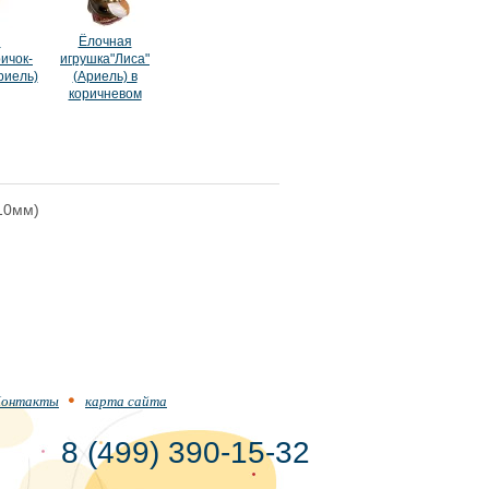
я
Ёлочная
ичок-
игрушка"Лиса"
риель)
(Ариель) в
коричневом
110мм)
онтакты
карта сайта
8 (499) 390-15-32