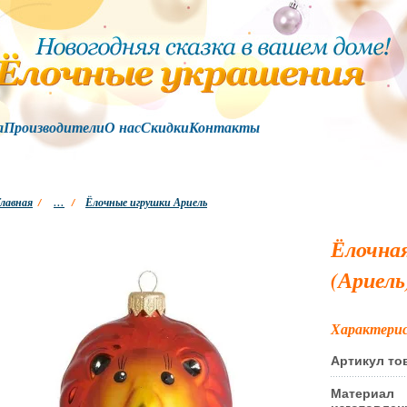
а
Производители
О нас
Скидки
Контакты
лавная
/
…
/
Ёлочные игрушки Ариель
Ёлочна
(Ариель
Характери
Артикул то
Материал