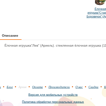
Ёлочна
игрушка"Стар
Боровичок" (А
Описание
Ёлочная игрушка"Лев" (Ариель). стеклянная ёлочная игрушка (
и
Блог
Архив
Оплата
Производители
О нас
Скидки
К
Версия для мобильных устройств
Политика обработки персональных данных