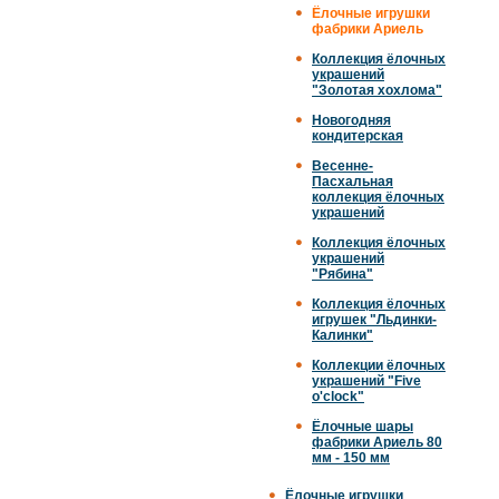
Ёлочные игрушки
фабрики Ариель
Коллекция ёлочных
украшений
"Золотая хохлома"
Новогодняя
кондитерская
Весенне-
Пасхальная
коллекция ёлочных
украшений
Коллекция ёлочных
украшений
"Рябина"
Коллекция ёлочных
игрушек "Льдинки-
Калинки"
Коллекции ёлочных
украшений "Five
o'clock"
Ёлочные шары
фабрики Ариель 80
мм - 150 мм
Ёлочные игрушки