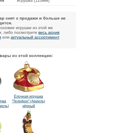
ия
игрушка (110мм)
ар снят с продажи и больше не
дится.
охожие игрушки из этой же
и, либо посмотрите
весь архив
и
или
актуальный ассортимент
.
вары из этой коллекции:
я
Ёлочная игрушка
ичка
"Телефон" (Ариель)
иель)
чёрный