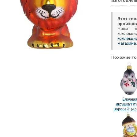
изготовлен
Этот тов
произво
Ниже — п
коллекци
коллекци
магазина
Похожие то
Ёлочна
игрушка"Пт
Воробей" (Ар