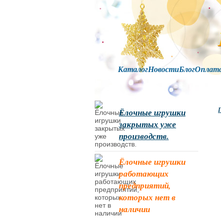
Каталог
Новости
Блог
Оплат
Г
Ёлочные игрушки
закрытых уже
производств.
Ёлочные игрушки
работающих
предприятий,
которых нет в
наличии