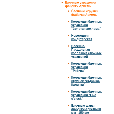
Ёлочные украшения
фабрики Ариель
Ёлочные игрушки
фабрики Ариель
Коллекция ёлочных
украшений
"Золотая хохлома"
Новогодняя
кондитерская
Весенне-
Пасхальная
коллекция ёлочных
украшений
Коллекция ёлочных
украшений
"Рябина"
Коллекция ёлочных
игрушек "Льдинки-
Калинки"
Коллекции ёлочных
украшений "Five
o'clock"
Ёлочные шары
фабрики Ариель 80
мм - 150 мм