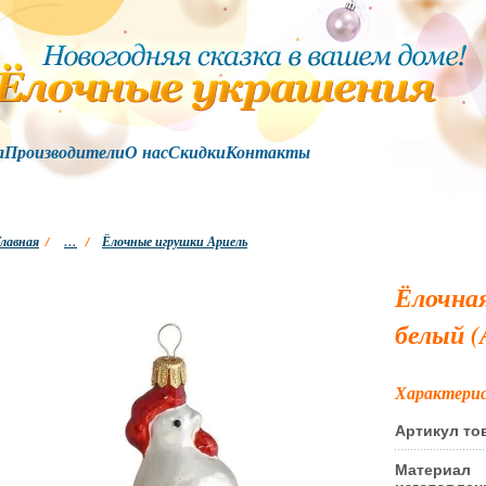
а
Производители
О нас
Скидки
Контакты
лавная
/
…
/
Ёлочные игрушки Ариель
Ёлочна
белый (
Характери
Артикул то
Материал