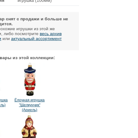
ия
игрушка (100мм)
ар снят с продажи и больше не
дится.
охожие игрушки из этой же
и, либо посмотрите
весь архив
и
или
актуальный ассортимент
.
вары из этой коллекции:
ушка
Ёлочная игрушка
ль)
"Щелкунчик"
(Ариель)