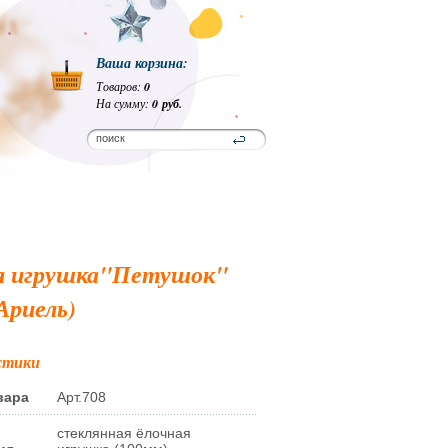
Ваша корзина:
Товаров:
0
На сумму:
0 руб.
я игрушка"Петушок"
Ариель)
стики
вара
Арт.708
стеклянная ёлочная