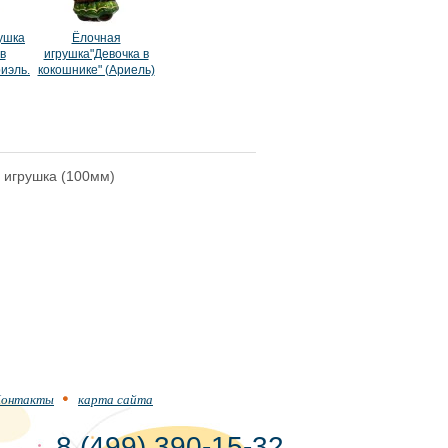
ушка
Ёлочная
в
игрушка"Девочка в
иэль.
кокошнике" (Ариель)
 игрушка (100мм)
онтакты
карта сайта
8 (499) 390-15-32