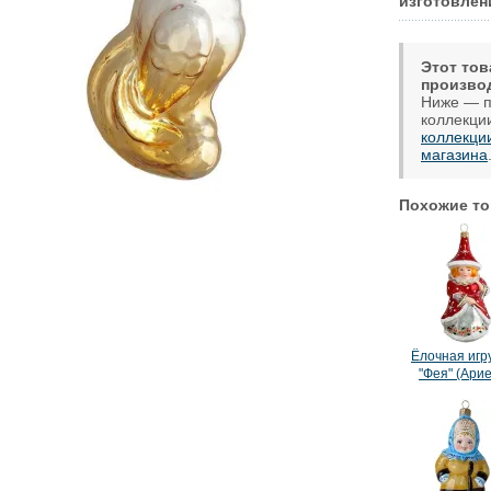
изготовлен
Этот тов
произво
Ниже — п
коллекци
коллекци
магазина
Похожие то
Ёлочная игр
"Фея" (Арие