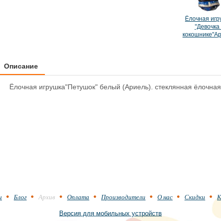
Ёлочная игр
"Девочка 
кокошнике"Ар
Описание
Ёлочная игрушка"Петушок" белый (Ариель). стеклянная ёлочная
и
Блог
Архив
Оплата
Производители
О нас
Скидки
К
Версия для мобильных устройств