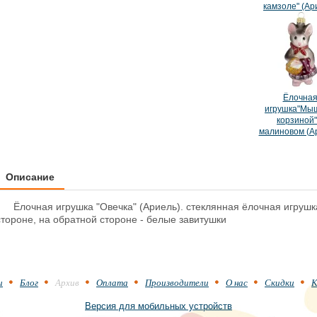
камзоле" (Ар
Ёлочна
игрушка"Мыш
корзиной"
малиновом (А
Описание
Ёлочная игрушка "Овечка" (Ариель). стеклянная ёлочная игрушка
стороне, на обратной стороне - белые завитушки
и
Блог
Архив
Оплата
Производители
О нас
Скидки
К
Версия для мобильных устройств