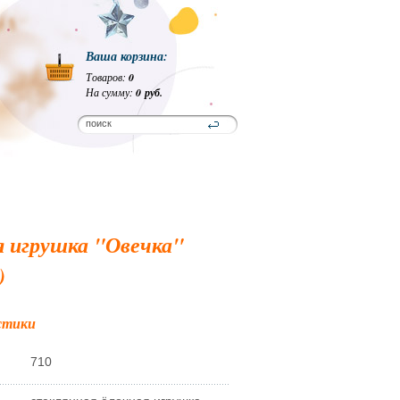
Ваша корзина:
Товаров:
0
На сумму:
0 руб.
я игрушка "Овечка"
)
стики
710