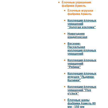
Ёлочные украшения
фабрики Ариель
Ёлочные игрушки
фабрики Ариель
Коллекция ёлочных
украшений
"Золотая хохлома"
Новогодняя
кондитерская
Весенне-
Пасхальная
коллекция ёлочных
украшений
Коллекция ёлочных
украшений
"Рябина"
Коллекция ёлочных
игрушек "Льдинки-
Калинки"
Коллекции ёлочных
украшений "Five
o'clock"
Ёлочные шары
фабрики Ариель 80
мм - 150 мм