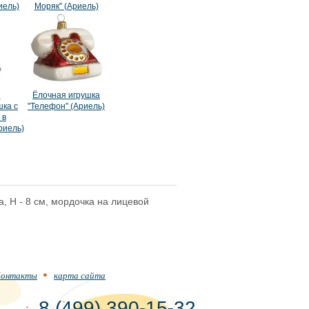
иель)
Моряк" (Ариель)
я
Ёлочная игрушка
ка с
"Телефон" (Ариель)
 в
риель)
, H - 8 cм, мордочка на лицевой
онтакты
карта сайта
8 (499) 390-15-32