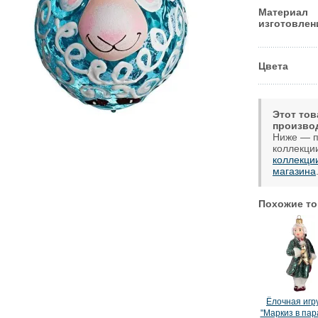
Материал
изготовлен
Цвета
Этот тов
произво
Ниже — п
коллекци
коллекци
магазина
Похожие то
Ёлочная игр
"Маркиз в па