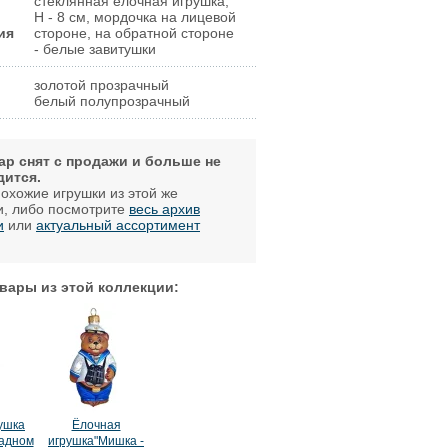
стеклянная ёлочная игрушка,
H - 8 cм, мордочка на лицевой
ия
стороне, на обратной стороне
- белые завитушки
золотой прозрачный
белый полупрозрачный
ар снят с продажи и больше не
дится.
охожие игрушки из этой же
и, либо посмотрите
весь архив
и
или
актуальный ассортимент
.
вары из этой коллекции:
ушка
Ёлочная
радном
игрушка"Мишка -