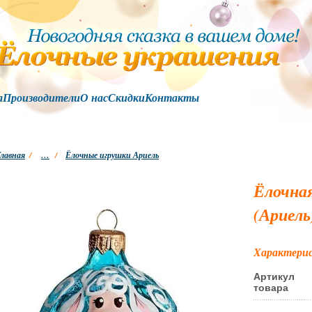
а
Производители
О нас
Скидки
Контакты
лавная
/
…
/
Ёлочные игрушки Ариель
Ёлочна
(Ариель
Характери
Артикул
товара