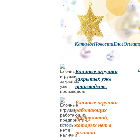
Каталог
Новости
Блог
Оплат
Г
Ёлочные игрушки
закрытых уже
производств.
Ёлочные игрушки
работающих
предприятий,
которых нет в
наличии