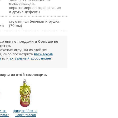
металлизации,
неравномерное окрашивание
и другие дефекты
стеклянная ёлочная игрушка
ия
(70 мм)
ар снят с продажи и больше не
дится.
охожие игрушки из этой же
и, либо посмотрите
весь архив
и
или
актуальный ассортимент
.
вары из этой коллекции:
ушка
фигурка "Лев на
евая"
шаре" (Малая