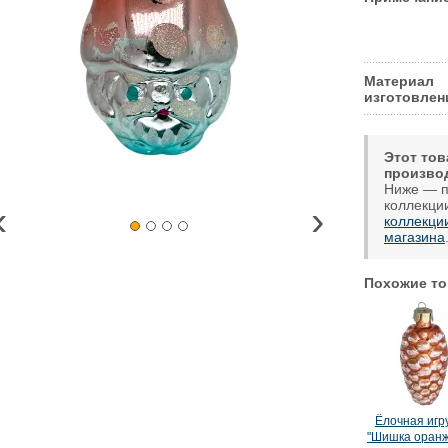
Материал
изготовлен
Этот тов
произво
Ниже — п
коллекци
‹
›
коллекци
магазина
Похожие то
Ёлочная игр
"Шишка оранж