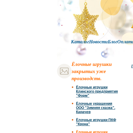
Каталог
Новости
Блог
Оплат
Ёлочные игрушки
Г
закрытых уже
производств.
Ёлочные игрушки
Клинского предприятия
"Форм"
Ёлочные украшения
ООО "Зимняя сказка".
Карачев
Ёлочные игрушки ПКФ
"Крона"
Ёлочные игрушки