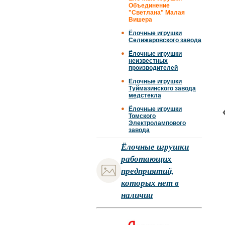
Объединение
"Светлана" Малая
Вишера
Ёлочные игрушки
Селижаровского завода
Ёлочные игрушки
неизвестных
производителей
Ёлочные игрушки
Туймазинского завода
медстекла
Ёлочные игрушки
Томского
Электролампового
завода
Ёлочные игрушки
работающих
предприятий,
которых нет в
наличии