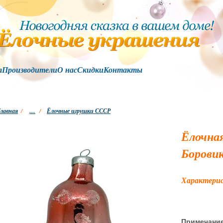
а
Производители
О нас
Скидки
Контакты
лавная
/
…
/
Ёлочные игрушки СССР
Ёлочная
Борови
Характери
Примечани