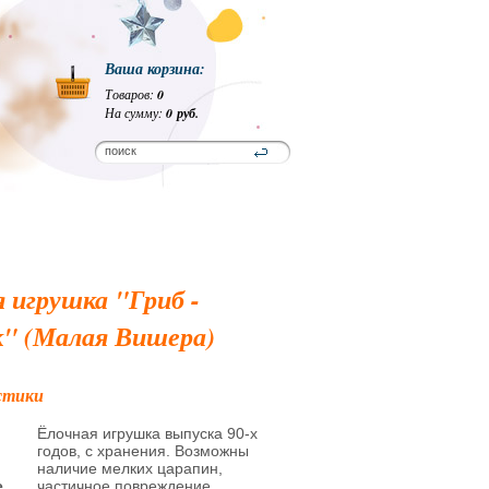
Ваша корзина:
Товаров:
0
На сумму:
0 руб.
 игрушка "Гриб -
к" (Малая Вишера)
стики
Ёлочная игрушка выпуска 90-х
годов, с хранения. Возможны
наличие мелких царапин,
е
частичное повреждение